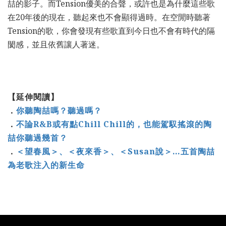
喆的影子。而Tension優美的合聲，或許也是為什麼這些歌
在20年後的現在，聽起來也不會顯得過時。在空閒時聽著
Tension的歌，你會發現有些歌直到今日也不會有時代的隔
閡感，並且依舊讓人著迷。
【延伸閱讀】
．
你聽陶喆嗎？聽過嗎？
．
不論R&B或有點Chill Chill的，也能駕馭搖滾的陶
喆你聽過幾首？
．
＜望春風＞、＜夜來香＞、＜Susan說＞…五首陶喆
為老歌注入的新生命