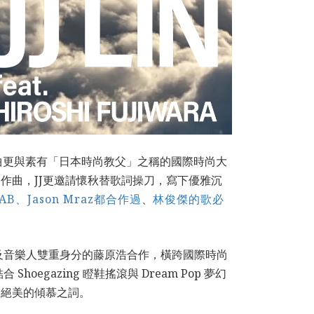
單曲更與素有「日本時尚教父」之稱的國際時尚大
作曲，JJ更邀請懷秋替歌詞操刀，寫下優雅沉
AB、Jason Mraz都合作過
、
林俊傑的歌必
及音樂人雙重身分的藤原浩合作，橫跨國際時尚
gazing 瞪鞋搖滾與 Dream Pop 夢幻
幻絕美的傾慕之詞。