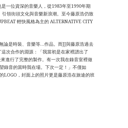
位資深的音樂人，從1983年至1990年期
CE，引領街頭文化與音樂新浪潮。至今藤原浩仍致
AT 輕快風格為主的 ALTERNATIVE CITY
無論是時裝、音樂等…作品。而JJ與藤原浩過去
了這次合作的淵源：「我當初是在家裡譜出了
e裡。後來進行了完整的製作。有一次我在錄音室裡做
希望錄音的當時我在場。下次一定！」不僅如
ons的LOGO，封面上的照片更是藤原浩在旅途的班