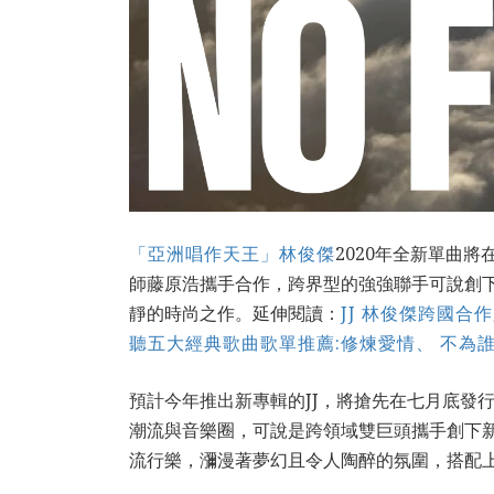
「亞洲唱作天王」林俊傑
2020年全新單曲
師藤原浩攜手合作，跨界型的強強聯手可說創下
靜的時尚之作。延伸閱讀：
JJ 林俊傑跨國合作必
聽五大經典歌曲歌單推薦:修煉愛情、 不為
預計今年推出新專輯的JJ，將搶先在七月底發
潮流與音樂圈，可說是跨領域雙巨頭攜手創下新紀錄。
流行樂，瀰漫著夢幻且令人陶醉的氛圍，搭配上