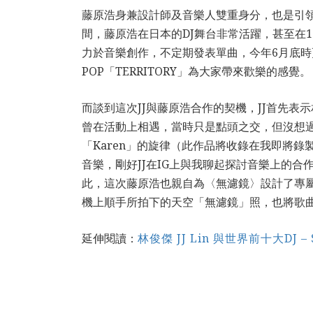
藤原浩身兼設計師及音樂人雙重身分，也是引領
間，藤原浩在日本的DJ舞台非常活躍，甚至在1
力於音樂創作，不定期發表單曲，今年6月底時更無預警釋
POP「TERRITORY」為大家帶來歡樂的感覺。
而談到這次JJ與藤原浩合作的契機，JJ首先
曾在活動上相遇，當時只是點頭之交，但沒想
「Karen」的旋律（此作品將收錄在我即將錄製
音樂，剛好JJ在IG上與我聊起探討音樂上的
此，這次藤原浩也親自為〈無濾鏡〉設計了專屬的單曲
機上順手所拍下的天空「無濾鏡」照，也將歌
延伸閱讀：
林俊傑 JJ Lin 與世界前十大DJ – S