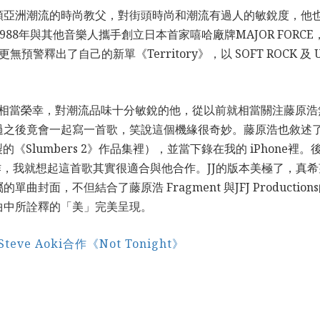
亞洲潮流的時尚教父，對街頭時尚和潮流有過人的敏銳度，他也是一
988年與其他音樂人攜手創立日本首家嘻哈廠牌MAJOR FOR
出了自己的新單《Territory》，以 SOFT ROCK 及 UPBE
表示相當榮幸，對潮流品味十分敏銳的他，從以前就相當關注藤原浩
過之後竟會一起寫一首歌，笑說這個機緣很奇妙。藤原浩也敘述
的《Slumbers 2》作品集裡），並當下錄在我的 iPhon
合作，我就想起這首歌其實很適合與他合作。JJ的版本美極了，真
封面，不但結合了藤原浩 Fragment 與JFJ Producti
曲中所詮釋的「美」完美呈現。
teve Aoki合作《Not Tonight》