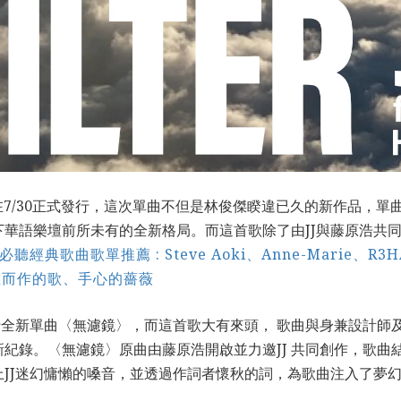
將在7/30正式發行，這次單曲不但是林俊傑睽違已久的新作品，
華語樂壇前所未有的全新格局。而這首歌除了由JJ與藤原浩共同
聽經典歌曲歌單推薦 : Steve Aoki、Anne-Marie、R3H
誰而作的歌、手心的薔薇
行全新單曲〈無濾鏡〉，而這首歌大有來頭， 歌曲與身兼設計師
〈無濾鏡〉原曲由藤原浩開啟並力邀JJ 共同創作，歌曲結合 Shoe
JJ迷幻慵懶的嗓音，並透過作詞者懷秋的詞，為歌曲注入了夢