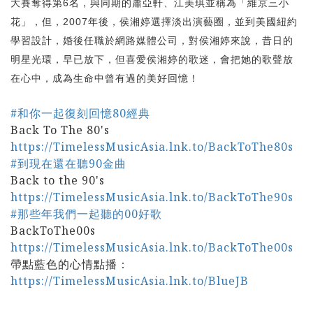
大賽奪得第
名，與同期的蕭亞軒、江美琪並稱為「維京三小
6
花」，但，
年後，侯湘婷選擇淡出演藝圈，並到美國紐約
2007
學習設計，婚後任職於網路媒體公司，對侯湘婷來說，昔日的
明星光環，早已放下，但喜愛侯湘婷的歌迷，會把她的歌聲放
在心中，成為生命中曾有過的美好回憶！
#和你一起復刻回憶80經典
Back To The 80's
https://TimelessMusicAsia.lnk.to/BackToThe80s
#到現在還在聽90金曲
Back to the 90's
https://TimelessMusicAsia.lnk.to/BackToThe90s
#那些年我們一起聽的00好歌
BackToThe00s
https://TimelessMusicAsia.lnk.to/BackToThe00s
帶點藍色的心情點播：
https://TimelessMusicAsia.lnk.to/BlueJB