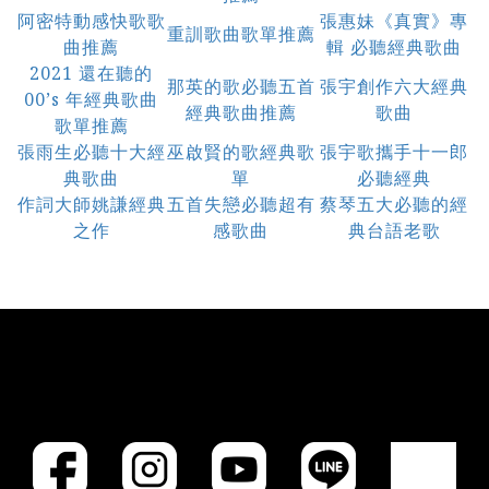
阿密特動感快歌歌
張惠妹《真實》專
重訓歌曲歌單推薦
曲推薦
輯 必聽經典歌曲
2021 還在聽的
那英的歌必聽五首
張宇創作六大經典
00’s 年經典歌曲
經典歌曲推薦
歌曲
歌單推薦
張雨生必聽十大經
巫啟賢的歌經典歌
張宇歌攜手十一郎
典歌曲
單
必聽經典
作詞大師姚謙經典
五首失戀必聽超有
蔡琴五大必聽的經
之作
感歌曲
典台語老歌