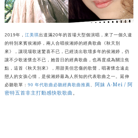
年，
江美琪
出道滿
年的首場大型個演唱，來了一個久違
2019
20
的特別來賓侯湘婷，兩人合唱侯湘婷的經典歌曲《秋天別
來》，讓現場歌迷驚喜不已，已經淡出歌壇多年的侯湘婷，仍
讓不少歌迷懷念不已，她昔日的經典歌曲，也再度成為關注焦
點，這首《秋天別來》，用甜美但悲傷的歌聲，唱著懷念遠走
戀人的女孩心情，是侯湘婷最為人所知的代表歌曲之一。延伸
阿妹 A-Mei / 阿
必聽歌單：
90 年代歌曲必聽經典歌曲推薦
、
密特五首非主打動感快歌歌曲
。