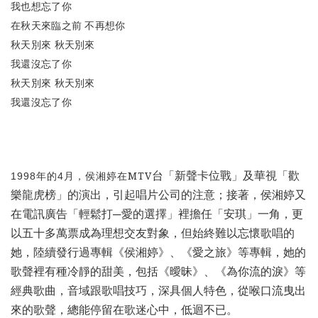
我也想忘了你
在秋天來臨之前
不再想你
秋天別來
秋天別來
我還沒忘了你
秋天別來
秋天別來
我還沒忘了你
台「新聲卡位戰」及華視「歡
年的
月，侯湘婷在MTV
1998
4
樂龍虎榜」的演出，引起唱片公司的注意；接著，侯湘婷又
在電訊廣告「輕鬆打
愛的選擇」裡擔任「安琪」一角，更
─
以五十多萬票成為理想交友對象，但始終難以忘懷歌唱的
她，陸續發行過專輯《侯湘婷》、《愛之旅》等專輯，她的
歌聲裡有種冷靜的甜美，包括《曖昧》、《為你流的淚》等
經典歌曲，音域跟歌唱技巧，深具個人特色，從喉口流曳出
來的歌聲，總能停留在歌迷心中，低迴不已。