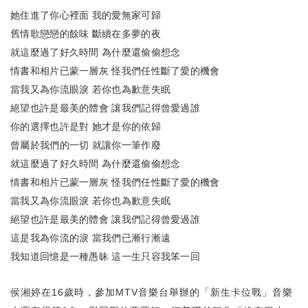
她住進了你心裡面
我的愛無家可歸
舊情歌戀戀的餘味
斷續在多夢的夜
就這麼過了好久時間
為什麼還偷偷想念
情書和相片已蒙一層灰
怪我們任性斷了愛的機會
當我又為你流眼淚
若你也為歉意失眠
絕望也許是最美的體會
讓我們記得曾愛過誰
你的選擇也許是對
她才是你的依歸
曾屬於我們的一切
就讓你一筆作廢
就這麼過了好久時間
為什麼還偷偷想念
情書和相片已蒙一層灰
怪我們任性斷了愛的機會
當我又為你流眼淚
若你也為歉意失眠
絕望也許是最美的體會
讓我們記得曾愛過誰
這是我為你流的淚
當我們已漸行漸遠
我知道回憶是一種愚昧
這一生只容我笨一回
侯湘婷在
歲時，參加
音樂台舉辦的「新生卡位戰」音樂
16
MTV