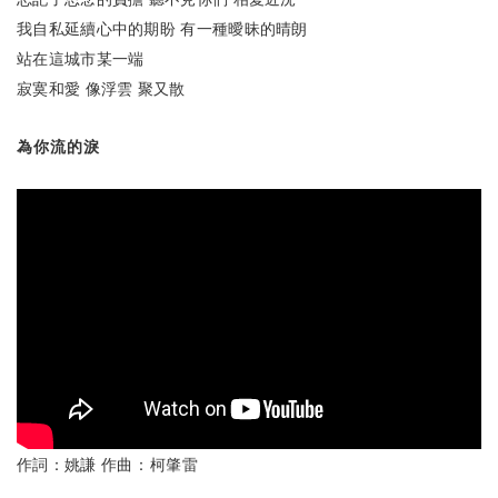
我自私延續心中的期盼
有一種曖昧的晴朗
站在這城市某一端
寂寞和愛
像浮雲
聚又散
為你流的淚
作詞：姚謙
作曲：柯肇雷