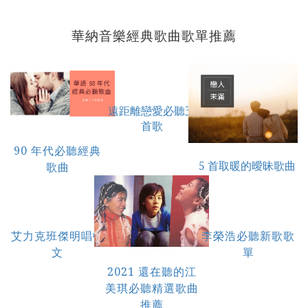
華納音樂經典歌曲歌單推薦
遠距離戀愛必聽五
首歌
90 年代必聽經典
5 首取暖的曖昧歌曲
歌曲
艾力克班傑明唱中
李榮浩必聽新歌歌
文
單
2021 還在聽的江
美琪必聽精選歌曲
推薦