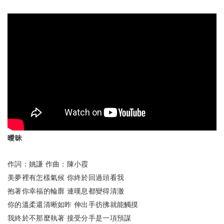
曖昧
作詞：姚謙
作曲：陳小霞
美夢裡有怎樣氣候
你終於回過頭看我
抱著你幸福的輪廓
連嘆息都變得清澈
你的溫柔還清晰如昨
伸出手彷彿就能觸摸
我終於不那麼執著
接受分手是一項預謀