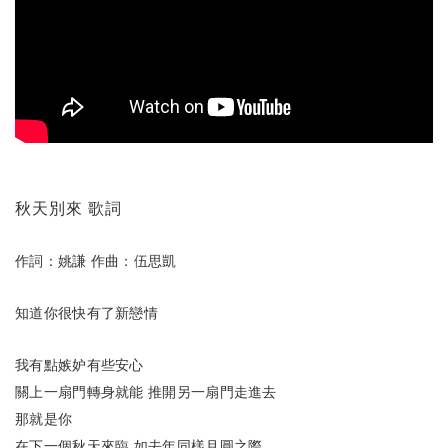
秋天別來 歌詞
作詞：姚謙
作曲：伍思凱
知道你很快有了新戀情
我有點嫉妒有些安心
關上一扇門轉身就能
推開另一扇門走進去
那就是你
在下一個秋天來臨
如去年同樣月圓之際