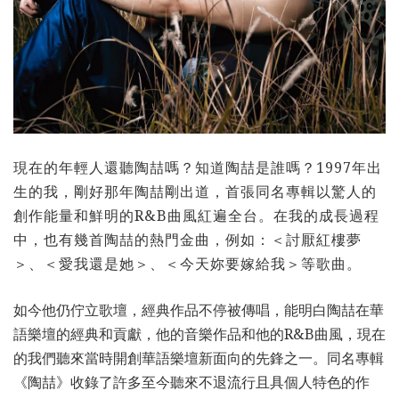
現在的年輕人還聽陶喆嗎？知道陶喆是誰嗎？
1997年出
生的我，剛好那年陶喆剛出道，首張同名專輯以驚人的
創作能量和鮮明的R&B曲風紅遍全台。在我的成長過程
中，也有幾首陶喆的熱門金曲，例如：＜討厭紅樓夢
＞、＜愛我還是她＞、＜今天妳要嫁給我＞等歌曲。
如今他仍佇立歌壇，經典作品不停被傳唱，能明白陶喆在華
語樂壇的經典和貢獻，他的音樂作品和他的R&B曲風，現在
的我們聽來當時開創華語樂壇新面向的先鋒之一。同名專輯
《陶喆》收錄了許多至今聽來不退流行且具個人特色的作