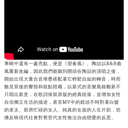
專輯中還有一處亮點，便是《望春風》。陶喆以R&B曲
風重新改編，因此我們能聽到開頭在陶喆的清唱之後，
開始出現大量合音堆疊搭配著它輕鬆自如的轉音，時而
聽見背後的響指和鼓點陪襯，以新式的音樂風格翻新不
只唱出新意，在歌詞保留原版的經典段落，並增加女性
自信獨立生活的描述，甚至MV中的鏡頭不時對著白髮
的老太、廚房忙碌的女人、純真的女孩的人生片刻，彷
彿反映現代社會對舊世代女性無法自由戀愛的反思。