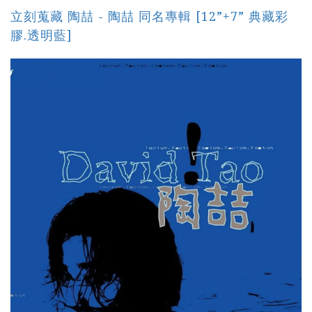
立刻蒐藏 陶喆 - 陶喆 同名專輯 [12”+7” 典藏彩
膠.透明藍]