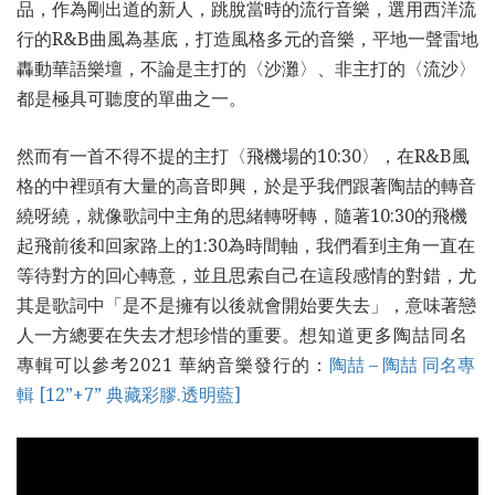
品，作為剛出道的新人，跳脫當時的流行音樂，選用西洋流
行的R&B曲風為基底，打造風格多元的音樂，平地一聲雷地
轟動華語樂壇，不論是主打的〈沙灘〉、非主打的〈流沙〉
都是極具可聽度的單曲之一。
然而有一首不得不提的主打〈飛機場的10:30〉，在R&B風
格的中裡頭有大量的高音即興，於是乎我們跟著陶喆的轉音
繞呀繞，就像歌詞中主角的思緒轉呀轉，隨著10:30的飛機
起飛前後和回家路上的1:30為時間軸，我們看到主角一直在
等待對方的回心轉意，並且思索自己在這段感情的對錯，尤
其是歌詞中「是不是擁有以後就會開始要失去」，意味著戀
人一方總要在失去才想珍惜的重要。
想知道更多陶喆同名
專輯可以參考2021 華納音樂發行的：
陶喆 – 陶喆 同名專
輯 [12”+7” 典藏彩膠.透明藍]