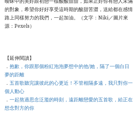
曖昧中的美好跟初戀一樣酸酸甜甜，如果正好你有戀人未滿
的對象，希望你好好享受這時期的酸甜苦澀，送給都在感情
路上同樣努力的我們，一起加油。（文字：Niki／圖片來
源：Pexels）
【延伸閱讀】
．
抱歉，你跟那個粉紅泡泡夢想中的他/她，隔了一個白日
夢的距離
．
五首歌聽完讓彼此的心更近！不管相隔多遠，我只對你一
個人動心
．
一起熬過思念泛濫的時刻，遠距離戀愛的五首歌，給正在
想念對方的你