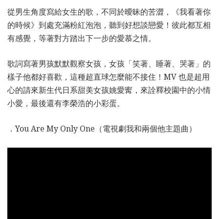
從男生角度寫給女生的歌，不同於曖昧的苦澀，《我看著你
的時候》到處充滿粉紅泡泡，聽到好想談戀愛！彼此都互相
有感覺，等著對方踏出下一步的愛慕之情。
歌詞寫著男孩默默觀察女孩，女孩「笑著、睡著、哭著」的
樣子他都好喜歡，這種超直球怎麼能不接住！MV 也是超用
心的請來新生代日系甜美女孩姚愛寗，來詮釋校園中的小情
小愛，最後還有李榮浩的小彩蛋。
．You Are My Only One（電視劇我和兩個他主題曲）