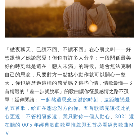
「徹夜聊天、已讀不回、不讀不回」在心裏尖叫——好
想跟他／她談戀愛！但也有許多人分享：一段關係最美
好的時刻就是還在「戀人未滿」的時候。總會無法克制
自己的思念，只要對方一點點小動作就可以開心一整
天，你也經歷過這樣的感受嗎？
這些心情，情歌最懂— 5
首精選的「差一步就脫單」的歌曲讓你征服感情之路不孤
單！延伸閱讀：
一起熬過思念泛濫的時刻，遠距離戀愛
的五首歌，給正在想念對方的你
、
五首歌聽完讓彼此的
心更近！不管相隔多遠，我只對你一個人動心
、
2021 還
在聽的 00's 年經典歌曲歌單推薦與五首必看經典歌曲Ｍ
Ｖ