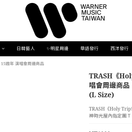
人
日韓藝人
✨明星周邊
華語發行
西洋發行
] 15週年 演唱會周邊商品
TRASH《Hol
唱會周邊商品
(L Size)
TRASH《Holy 
神時光屋內指定團Ｔ