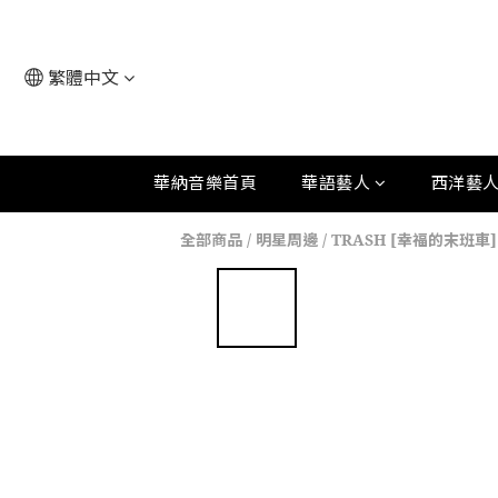
繁體中文
華納音樂首頁
華語藝人
西洋藝
全部商品
/
明星周邊
/
TRASH [幸福的末班車