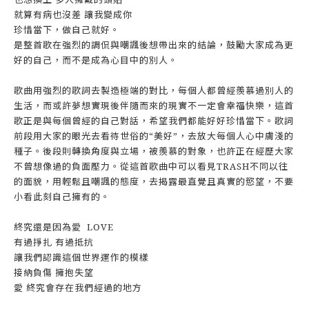
就算有病也沒差 讓我變成你
珍惜當下，做自己就好。
是整首歌在強烈的調侃與嘲諷後想帶出來的結論，鼓勵大家成為更
好的自己，而不是成為心目中的別人。
歌曲用強烈的歌詞去製造極端的對比，每個人都曾經羨慕過別人的
生活，而或許夢想實現後伴隨而來的現實不一定會幸福快樂，這首
歌正是與每個曾經的自己對話，希望我們都能好好珍惜當下。歌詞
前段用大家的眼光去看待世俗的“美好”，去放大每個人心中膚淺的
種子。後段則轉換角度與立場，被羨慕的對象，也許正在經歷大家
不曾想像過的負面壓力。從這首歌曲中可以看見TRASH不同以往
的面貌，用輕鬆且嘲諷的態度，去揭露最直覺且真實的慾望，不要
小看此刻自己擁有的。
終究還是因為愛 LOVE
有過掙扎 有過抵抗
讓我們認識這個世界運作的模樣
接納負傷 擁抱失望
愛 終究會存在我們經過的地方