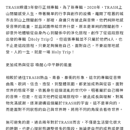
TRASH睽違3年發行正規專輯，為了新專輯，2020年，TRASH上
山閉關感受人生，帶著簡單的行李與創作的設備，離開了喧囂的城
市去到山上閉關創作，那裡，身邊只有彼此與音樂，他們純粹地感
受音樂的能量，並且試圖帶給世界什麼。原本是單純的閉關創作，
卻意外地體驗從自身內心到關係中的淨化旅程，創作了從這段旅程
出發的專輯【Holy Trip!】，但這張專輯並不只屬於他們4人，也
不止是這段旅程，只要足夠擁抱自己、面對自己，不要設限地感
受，人的一生，就是一場 Holy Trip！
更加成熟與從容 喚醒心中平靜的能量
相較於過往TRASH熱血、青春、暴衝的形象，這次的專輯從音樂
曲風、歌詞、信念、造型，到整體氛圍，都更加成熟與從容。面對
世界的態度不變，依舊身在這個混亂的世代中，唱著屬於自己精神
的音樂，但是，在這次他們從這場旅程中，彼此成長與理解，對萬
物充滿感謝，逐漸建構這個屬於TRASH的宇宙，這不是單向的，
而是面對不同狀態的自己與世界時，將用不同的角度去看待世界。
無可避免的是，過去兩年對於TRASH而言，不僅是生活變化很大
的時期，也是心理狀態調整很多的階段。無論是自然的成熟或是環