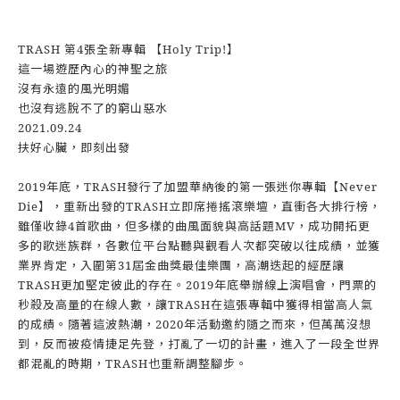
TRASH 第4張全新專輯 【Holy Trip!】
這一場遊歷內心的神聖之旅
沒有永遠的風光明媚
也沒有逃脫不了的窮山惡水
2021.09.24
扶好心臟，即刻出發
2019年底，TRASH發行了加盟華納後的第一張迷你專輯【Never
Die】，重新出發的TRASH立即席捲搖滾樂壇，直衝各大排行榜，
雖僅收錄4首歌曲，但多樣的曲風面貌與高話題MV，成功開拓更
多的歌迷族群，各數位平台點聽與觀看人次都突破以往成績，並獲
業界肯定，入圍第31屆金曲獎最佳樂團，高潮迭起的經歷讓
TRASH更加堅定彼此的存在。2019年底舉辦線上演唱會，門票的
秒殺及高量的在線人數，讓TRASH在這張專輯中獲得相當高人氣
的成績。隨著這波熱潮，2020年活動邀約隨之而來，但萬萬沒想
到，反而被疫情捷足先登，打亂了一切的計畫，進入了一段全世界
都混亂的時期，TRASH也重新調整腳步。