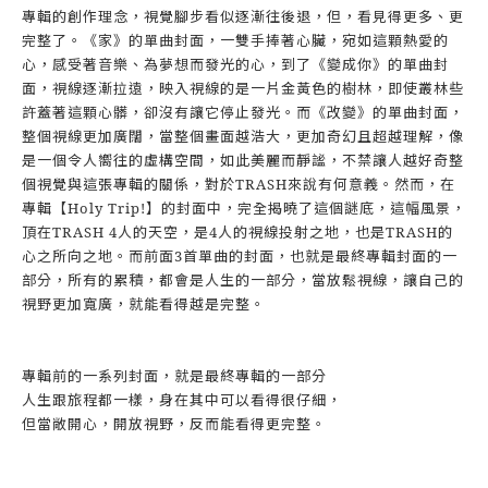
專輯的創作理念，視覺腳步看似逐漸往後退，但，看見得更多、更
完整了。《家》的單曲封面，一雙手捧著心臟，宛如這顆熱愛的
心，感受著音樂、為夢想而發光的心，到了《變成你》的單曲封
面，視線逐漸拉遠，映入視線的是一片金黃色的樹林，即使叢林些
許蓋著這顆心髒，卻沒有讓它停止發光。而《改變》的單曲封面，
整個視線更加廣闊，當整個畫面越浩大，更加奇幻且超越理解，像
是一個令人嚮往的虛構空間，如此美麗而靜謐，不禁讓人越好奇整
個視覺與這張專輯的關係，對於TRASH來說有何意義。然而，在
專輯【Holy Trip!】的封面中，完全揭曉了這個謎底，這幅風景，
頂在TRASH 4人的天空，是4人的視線投射之地，也是TRASH的
心之所向之地。而前面3首單曲的封面，也就是最終專輯封面的一
部分，所有的累積，都會是人生的一部分，當放鬆視線，讓自己的
視野更加寬廣，就能看得越是完整。
專輯前的一系列封面，就是最終專輯的一部分
人生跟旅程都一樣，身在其中可以看得很仔細，
但當敞開心，開放視野，反而能看得更完整。