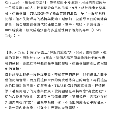
Change》，用吸引力法則，帶領歌迷不停滾動，用音樂傳遞給每
一位聽見歌曲的人，找到屬於自己的風景。9月，終於釋出完整專
輯，這張專輯，TRASH調整了熱血奔放的形象，多了一股歷練與
沈穩，但不失對世界的熱情與衝勁，延續前三波前導單曲的氣勢與
能量，融合屬於這個時代的曲風金屬、電子、嘻哈、另類搖滾、
80’s新浪潮，放大成這張富有多重感性與多視角的專輯【Holy
Trip!】。
【Holy Trip!】除了字面上“神聖的旅程”外，Holy 也有極致、強
調的意義。而對於TRASH而言，這個名稱不僅能詮釋他們創作專
輯的過程，更能詮釋聆聽這張專輯的體驗。這張專輯的產出過程對
他們互相、
自身經歷上都是一段極度重要、神級存在的歷程，他們彼此之間不
僅僅討論音樂，而是從這個世界的角度看待自己的角色，再從這些
角色回頭討論音樂。從演奏曲、TRASH招牌的龐克搖滾、抒情搖
滾，甚至到電子的元素與曲風，歌詞圍繞在專輯概念“為愛而戰”，
從內心能量的強化，延續到自我價值認同、夢想追尋，各種存在於
外顯與內在的“愛”，整張專輯聽下來，不僅能夠飽滿心中的溫度，
也是一段內化自身，並強化世界觀的完整體驗。