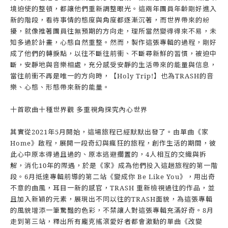
境迫使的整頓，都讓他們重新調整眼光。這兩年團員年齡剛好進入
新的階段，看待事情的態度與角度都逐漸沉著，而世界帶來的紛
擾，就像推著團員往無預期的方向走，理所當然變得得來不易，未
知多過於計畫，心態自然重整。然而，製作這張專輯的過程，剛好
成了他們的轉捩點，以往不斷往前衝、不斷尋新鮮的習慣，被迫中
斷，安靜地與音樂相處，充分感受安靜的生活帶來的能量與信息，
當往前衝不再是唯一的方向時，【Holy Trip!】也為TRASH的音
樂、心態、形態帶來新的能量。
十首歌曲十種世界觀 多重視角探究內心世界
其實從2021年5月開始，這場旅程已經默默出發了。由單曲《家
Home》啟程，展開一段奇幻與瘋狂的旅程，創作生活的期間，彼
此心中原本得過且過的、原本逃避擱置的，4人相互的交織與拆
解，消化10年的際遇，於是《家》成為他們投入這趟旅程的第一階
段。6月抵達專輯前導的第二站《變成你 Be Like You》，用出奇
不意的曲風，耳目一新的感官，TRASH 重新檢視過往的作品，並
且加入新穎的元素，展現出不同以往的TRASH面貌，為這張專輯
的風貌增添一筆驚豔的色彩，不禁讓人對這張專輯充滿好奇。8月
走到第三站，釋出所有龐克搖滾愛好者都會激動的單曲《改變