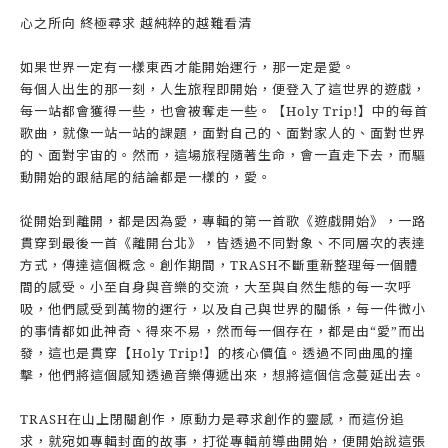
心之所向 終極尋求 越純粹的越難看清
如果世界一定有一樣東西才能開始運行，那一定是愛。
每個人出生的那一刻，人生旅程即開始，便登入了這世界的遊戲，
每一站都會獲得一些，也會被奪走一些。【Holy Trip!】中的每首
歌曲，就像一站一站的課題，面對自己的、面對家人的、面對世界
的、面對宇宙的。然而，這場旅程隨著生命，會一直走下去，而驅
動開始的跟結尾的結論都是一樣的，愛。
從開始到離開，都是因為愛，專輯的第一首歌《遊戲開始》，一路
貫穿到最後一首《離開台北》，皆透過不同對象、不同層次的表達
方式，傳達這個概念。創作期間，TRASH不斷重新整理每一個體
間的感受。小至自身與音樂的交流，大至與自然生態的每一次呼
吸，他們感受到萬物的運行，以及自己與世界的關係，每一件微小
的事情都如此神奇、得來不易，然而每一個存在，都是由“愛”而出
發，這也是貫穿【Holy Trip!】的核心價值。透過不同曲風的撞
擊，他們將這個感知透過音樂傳遞出來，想將這個信念蔓延出去。
TRASH在山上閉關創作，原動力是尋求創作的靈感，而這份追
求，就宛如專輯封面的故事，打從專輯前導曲開始，便開始說這張