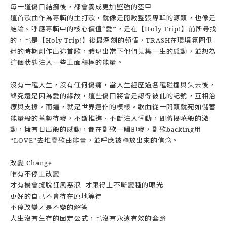
每一道傷口結痂後，都會養成更加堅強的盔甲
這首歌曲作為專輯的主打歌，就像是開啟整張專輯的源頭，也像是
結論。呼應專輯中的核心價值“愛”，是在【Holy Trip!】前所尋找
的，也是【Holy Trip!】後最深刻的領悟，TRASH在環境氛圍低
迷的時期創作出這首歌，體現出當下他們蒐集一生的感動，並想為
這個狀態注入一些正面積極的能量。
沒有一種人生，沒有任何傷痛，當人生經歷過各種碰撞與失去後，
終究還是因為愛的緣故，這些傷口將會是認得彼此的記號，互相治
療與支撐。而這，就是世界運作的模樣。歌曲從一開頭就宛如儲蓄
能量般的蓄勢待發，不斷推進、不斷注入悸動，即將揭曉般的激
動，擁有日出般的感動，都在副歌一觸即發，副歌backing用
“LOVE”去堆疊歌曲能量，並呼應被釋放出來的信念。
改變 Change
唯有不停止改變
才有機會擺脫狂風惡浪 才跟得上不斷變種的眼光
更好的自己不會待在原地等待
不停改變才是不變的解答
人生沒有生存的固定公式，也沒有永遠有效的套路