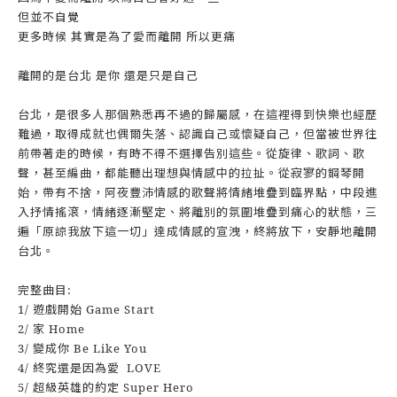
但並不自覺
更多時候 其實是為了愛而離開 所以更痛
離開的是台北 是你 還是只是自己
台北，是很多人那個熟悉再不過的歸屬感，在這裡得到快樂也經歷
難過，取得成就也偶爾失落、認識自己或懷疑自己，但當被世界往
前帶著走的時候，有時不得不選擇告別這些。從旋律、歌詞、歌
聲，甚至編曲，都能聽出理想與情感中的拉扯。從寂寥的鋼琴開
始，帶有不捨，阿夜豐沛情感的歌聲將情緒堆疊到臨界點，中段進
入抒情搖滾，情緒逐漸堅定、將離別的氛圍堆疊到痛心的狀態，三
遍「原諒我放下這一切」達成情感的宣洩，終將放下，安靜地離開
台北。
完整曲目:
1/ 遊戲開始 Game Start
2/ 家 Home
3/ 變成你 Be Like You
4/ 終究還是因為愛 LOVE
5/ 超級英雄的約定 Super Hero