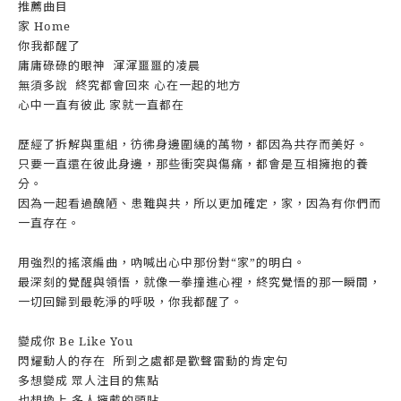
推薦曲目
家 Home
你我都醒了
庸庸碌碌的眼神 渾渾噩噩的凌晨
無須多說 終究都會回來 心在一起的地方
心中一直有彼此 家就一直都在
歷經了拆解與重組，彷彿身邊圍繞的萬物，都因為共存而美好。
只要一直還在彼此身邊，那些衝突與傷痛，都會是互相擁抱的養
分。
因為一起看過醜陋、患難與共，所以更加確定，家，因為有你們而
一直存在。
用強烈的搖滾編曲，吶喊出心中那份對“家”的明白。
最深刻的覺醒與領悟，就像一拳撞進心裡，終究覺悟的那一瞬間，
一切回歸到最乾淨的呼吸，你我都醒了。
變成你 Be Like You
閃耀動人的存在 所到之處都是歡聲雷動的肯定句
多想變成 眾人注目的焦點
也想換上 多人擁戴的頭貼