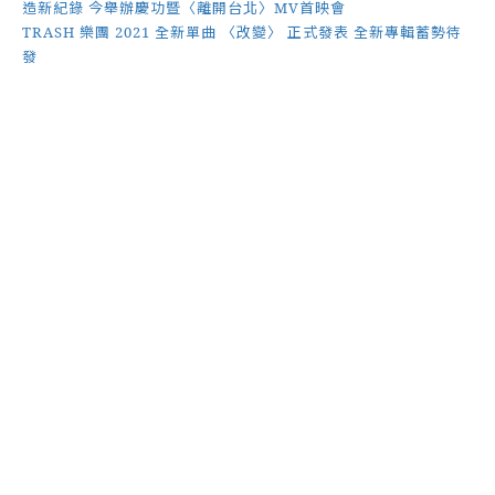
造新紀錄 今舉辦慶功暨〈離開台北〉MV首映會
TRASH 樂團 2021 全新單曲 〈改變〉 正式發表 全新專輯蓄勢待
發