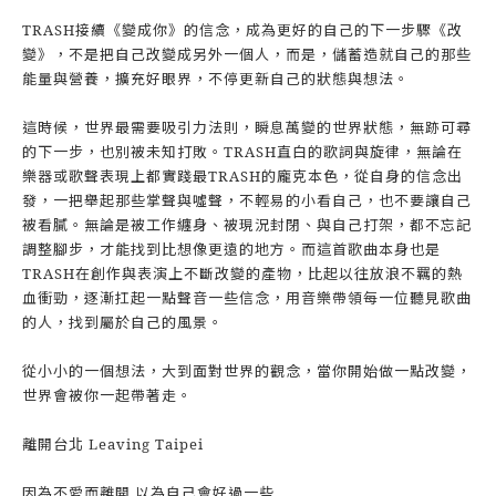
TRASH接續《變成你》的信念，成為更好的自己的下一步驟《改
變》，不是把自己改變成另外一個人，而是，儲蓄造就自己的那些
能量與營養，擴充好眼界，不停更新自己的狀態與想法。
這時候，世界最需要吸引力法則，瞬息萬變的世界狀態，無跡可尋
的下一步，也別被未知打敗。TRASH直白的歌詞與旋律，無論在
樂器或歌聲表現上都實踐最TRASH的龐克本色，從自身的信念出
發，一把舉起那些掌聲與噓聲，不輕易的小看自己，也不要讓自己
被看膩。無論是被工作纏身、被現況封閉、與自己打架，都不忘記
調整腳步，才能找到比想像更遠的地方。而這首歌曲本身也是
TRASH在創作與表演上不斷改變的產物，比起以往放浪不羈的熱
血衝勁，逐漸扛起一點聲音一些信念，用音樂帶領每一位聽見歌曲
的人，找到屬於自己的風景。
從小小的一個想法，大到面對世界的觀念，當你開始做一點改變，
世界會被你一起帶著走。
離開台北 Leaving Taipei
因為不愛而離開 以為自己會好過一些