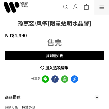
孫燕姿/风筝[限量透明水晶膠]
NT$1,390
售完
貨到通知我
加入追蹤清單
分享到
商品描述
無限可能 傳遞夢想