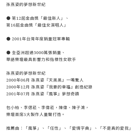
孫燕姿的夢想新世紀
● 第12屆金曲獎「最佳新人」、
第16屆金曲獎「最佳女演唱人」
● 2001年台灣年度銷量冠軍專輯
● 全亞洲超過3000萬張銷量、
華語樂壇最具影響力和指標性女歌手
孫燕姿的夢想新世紀
2000年06月 孫燕姿『天黑黑』一鳴驚人
2000年12月 孫燕姿『我要的幸福』創造紀錄
2001年07月 孫燕姿『風箏』夢想奇蹟
包小柏、李偲菘、李偉菘，陳偉、陳子鴻，
樂壇首席5大製作人量聲打造。
推薦曲：「風箏」、「任性」、「愛情字典」、「不是真的愛我」