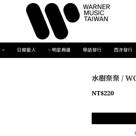
人
日韓藝人
✨明星周邊
華語發行
西洋發行
水樹奈奈 / WO
NT$220