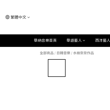
繁體中文
華納音樂首頁
華語藝人
西洋藝
全部商品
/
日韓音樂
/
水樹奈奈作品