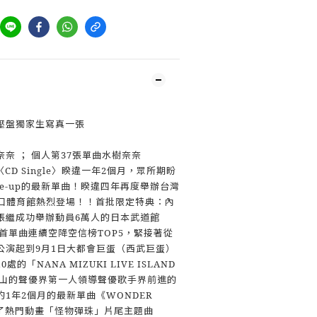
壓盤獨家生寫真一張
奈 ； 個人第37張單曲水樹奈奈
P〈CD Single〉睽違一年2個月，眾所期盼
ie-up的最新單曲！睽違四年再度舉辦台灣
林口體育館熱烈登場！！首批限定特典：內
張繼成功舉辦動員6萬人的日本武道館
23首單曲連續空降空信榜TOP5，緊接著從
宮城公演起到9月1日大都會巨蛋（西武巨蛋）
「NANA MIZUKI LIVE ISLAND
如山的聲優界第一人領導聲優歌手界前進的
1年2個月的最新單曲《WONDER
收錄了熱門動畫「怪物彈珠」片尾主題曲