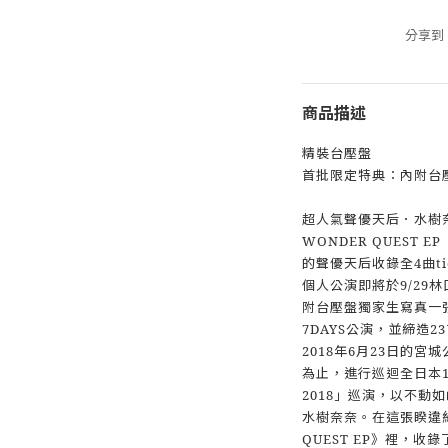
分享到
商品描述
精裝台壓盤
首批限定特典：內附台
超人氣聲優天后．水樹奈
WONDER QUEST E
的聲優天后收錄全4曲t
個人公演即將於9/29
附台壓盤獨家生寫真一
7DAYS公演，並締造
2018年6月23日的
為止，進行巡迴全日本10處的
2018」巡演，以不動
水樹奈奈。在這張睽違約
QUEST EP》裡，