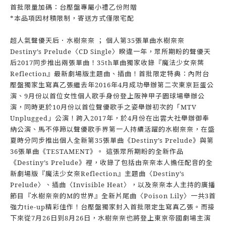
首批限量加碼：台壓盤專屬小禮乙份附贈
*本品項因材積限制，寄送方式僅限宅配
超人氣聲優天后．水樹奈奈 ； 個人第35張單曲水樹奈奈
Destiny’s Prelude〈CD Single〉睽違一年，眾所期盼的聲優天
后2017同步推出兩張單曲！35th單曲獨家收錄『魔法少女奈葉
Reflection』最新劇場版主題曲、插曲！首批限定特典：內附台
壓盤獨家生寫真乙張繼去年2016年4月成功舉辦第二次東京巨蛋公
演、9月份以首位女性個人歌手身份登上阪神甲子園球場舉辦公
演，同時更於10月份以首位聲優歌手之姿舉辦初次的「MTV
Unplugged」公演！跨入2017年，於4月份在出雲大社舉辦御奉
納公演、馬不停蹄以聲優歌手界第一人持續活躍的水樹奈奈，在盛
夏時分同步推出個人全新第35張單曲《Destiny’s Prelude》與第
36張單曲《TESTAMENT》。 這張眾所期盼的全新作品
《Destiny’s Prelude》裡，收錄了包括由奈奈本人擔任配音的全
新劇場版『魔法少女奈Reflection』主題曲〈Destiny’s
Prelude〉、插曲〈Invisible Heat〉，以及奈奈本人主持的廣播
節目『水樹奈奈的M的世界』全新片尾曲〈Poison Lily〉一共3首
強力tie-up精彩佳作！台壓盤獨家封入首批限定生寫真乙張。而接
下來從7月26日到8月26日，水樹奈奈也將登上東京帝國劇場主演