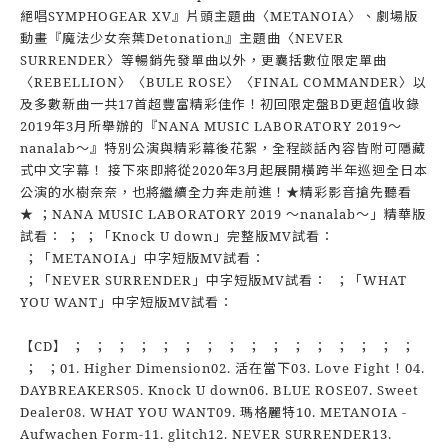
絕唱SYMPHOGEAR XV』片頭主題曲〈METANOIA〉、劇場版
動畫『魔法少女奈葉Detonation』主題曲〈NEVER
SURRENDER〉等暢銷先發單曲以外，更囊括數位限定單曲
〈REBELLION〉〈BULE ROSE〉〈FINAL COMMANDER〉以
及多數新曲一共17首超豐富精彩佳作！初回限定盤BD更超值收錄
2019年3月所舉辦的『NANA MUSIC LABORATORY 2019～
nanalab～』特別公演與精彩幕後花絮，全程談話內容皆附可隱藏
式中文字幕！ 接下來即將從2020年3月起展開橫跨半年巡迴全日本
公演的水樹奈奈，也將繼續全力奔走前進！★精彩影音搶先聽看
★ ；NANA MUSIC LABORATORY 2019 ～nanalab～」精華版
試看： ； ；「Knock U down」完整版MV試看：
；「METANOIA」中字短版MV試看：
；「NEVER SURRENDER」中字短版MV試看： ；「WHAT
YOU WANT」中字短版MV試看：
【CD】 ； ； ； ； ； ； ； ； ； ； ； ； ； ； ； ；
； ；01. Higher Dimension02. 活在當下03. Love Fight！04.
DAYBREAKERS05. Knock U down06. BLUE ROSE07. Sweet
Dealer08. WHAT YOU WANT09. 瑪格麗特10. METANOIA -
Aufwachen Form-11. glitch12. NEVER SURRENDER13.