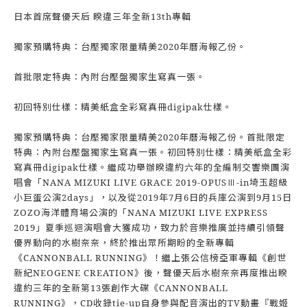
日本首席聲優天后 睽違三年全新13th專輯
獨家預購特典：台壓獨家限量精美2020年曆海報乙份。
首批限定特典：內附台壓盤獨家生寫真一張。
初回特別仕樣：精美紙盒全彩寫真冊digipak仕樣。
獨家預購特典：台壓獨家限量精美2020年曆海報乙份。首批限定
特典：內附台壓盤獨家生寫真一張。初回特別仕樣：精美紙盒全彩
寫真冊digipak仕樣。繼成功舉辦睽違約六年的全編制交響樂團演
唱會「NANA MIZUKI LIVE GRACE 2019-OPUSⅢ-in埼玉超級
小巨蛋公演2days」，以及從2019年7月6日的兵庫公演到9月15日
ZOZO海洋體育場公演的「NANA MIZUKI LIVE EXPRESS
2019」夏季巡迴演唱會大獲成功，致力於音樂推廣並持續引領聲
優界動向的水樹奈奈，終於推出眾所期盼的全新專輯
《CANNONBALL RUNNING》！繼上張公信榜亞軍專輯《創世
新紀NEOGENE CREATION》後，聲優天后水樹奈奈再度推出睽
違約三年的全新第13張創作大碟《CANNONBALL
RUNNING》，CD收錄tie-up自身參與配音演出的TV動畫『戰姬