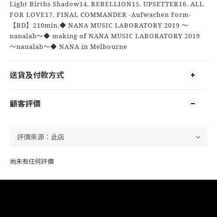
Light Births Shadow14. REBELLION15. UPSETTER16. ALL
FOR LOVE17. FINAL COMMANDER -Aufwachen Form-
【BD】210min.◆ NANA MUSIC LABORATORY 2019 ～
nanalab～◆ making of NANA MUSIC LABORATORY 2019
～nanalab～◆ NANA in Melbourne
送貨及付款方式
顧客評價
尚未有任何評價