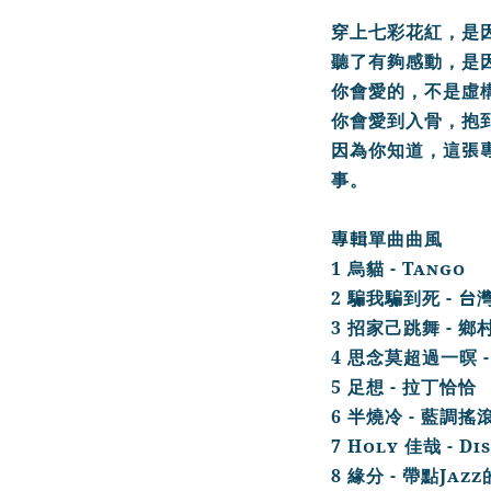
穿上七彩花紅，是
聽了有夠感動，是
你會愛的，不是虛
你會愛到入骨，抱
張
因為你知道，這
事。
專輯
單曲曲風
1
- Tango
烏貓
2
-
台
騙我騙到死
3
-
招家己跳舞
鄉
4
思念莫超過一暝
5
-
足想
拉丁恰恰
6
-
半燒冷
藍調搖
7 Holy
- Di
佳哉
8
-
Jazz
緣分
帶點