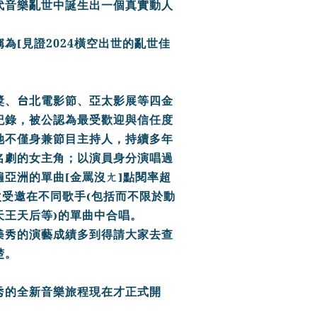
代音樂亂世中誕生出一個真實動人
[
2024
稱為
見證
橫空出世的亂世佳
台
獎、
北電影節、
亞太影展等四金
紀錄，
被公認為最受歡迎與信任度
她不僅身兼節目主持人，持續多年
名劇的女主角；
以演員身分演唱過
[
]
遍亞洲的單曲
金罵沒ㄤ
點閱
率超
(
次受邀在不同歌手
包括而不限於動
)
天王天后等
的單曲中合唱。
美秀
的演藝成績多到得請大家去查
楚。
秀
的全新音樂旅程現在才正式開