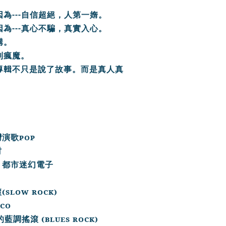
­­--­-
因為
自信超絕，人第一媠。
---
因為
真心不騙，真實入心。
構。
到瘋魔。
專輯
不只是說了故事。而是真人真
pop
灣演歌
村
-
都市迷幻電子
(slow rock)
滾
sco
(blues rock)
的藍調搖滾