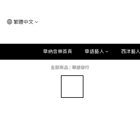
繁體中文
華納音樂首頁
華語藝人
西洋藝
全部商品
/
華語發行