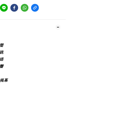
聲
跳
語
響
揭幕