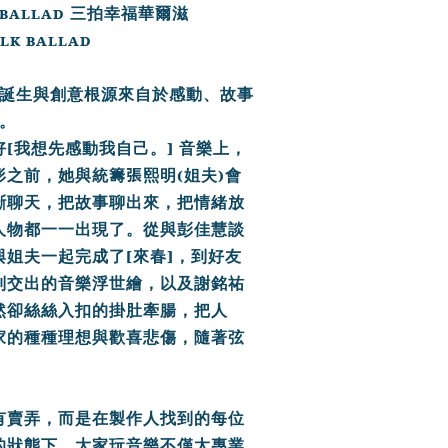
 ballad
三拍幸福華爾滋
olk ballad
誕生與創意根源來自於感動、故事
。
[
]
好
我想先感動我自己。
音樂上，
張
(
)
形之前，她與統籌
熙明
姐夫
會
斷聊天，把故事聊出來，把情緒放
人物都一一出現了。
從與彭佳慧談
[
]
與姐夫一起完成了
來春
，
到好友
別交出的音樂浮世繪，
以及謝銘祐
然卻絲絲入扣的掛肚牽腸，把人
家的種種理想與歡喜悲傷，隨著弦
有賣弄，
而是在製作人找到的每位
的狀態下，
大家玩音樂不僅太專業