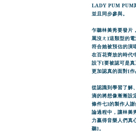
LADY
PUM
PUM
並且同步參與。
林美秀
乍聽
要發片
]
罵沒ㄤ
這類型的電
符合她被
預估的演
在百花齊放的時代
[
設下
要被認可
是真
[
更加認真的面對
作
從認識到學習了解
滴的將想像漸漸設
]
條件七
的製作人謝
林美
論過程
中，讓
力贏得音樂人們真
]
聽
。