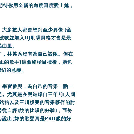
期待你用全新的角度再度愛上她，
[
，大多數人都會想到至少要像
金
DJ
波歌並加入
刷碟風格才會是最
唱曲風。
林美秀
中，
沒有為自己設限。但在
]
正的歌手
這個終極目標後，她也
]
品
的意
義。
、學習參與，
為自己的音樂一點一
[
定。尤其是在與結緣自三年前
人間
銘祐以及三川娛樂的音樂夥伴的討
秀
[
]
從自評
說的比唱的好聽
，
而努
[
PRO
心說出
妳的歌聲真是
級的好