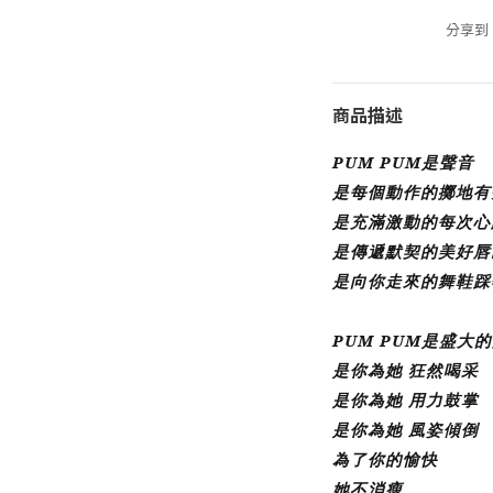
分享到
商品描述
PUM
PUM
是聲音
是每個動作的擲地有
是充滿激動的每次心
是傳遞默契的美好唇
是向你走來的舞鞋踩
PUM
PUM
是盛大的
是你為她
狂然喝采
是你為她
用力鼓掌
是你為她
風姿傾倒
為了你的愉快
她不消瘦