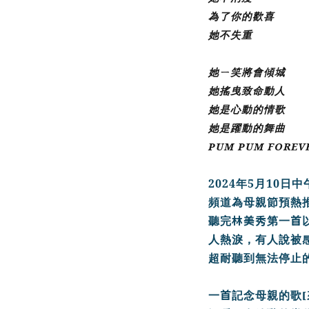
為了你的歡喜
她不失重
她ㄧ笑將會傾城
她搖曳致命動人
她是心動的情歌
她是躍動的舞曲
PUM
PUM
FOREV
2024
5
10
年
月
日中
頻
道為母親節預熱
林美秀
首
聽完
第一
人熱淚，
有人說被
超耐聽到無法停止
首
[
一
記念母親的歌