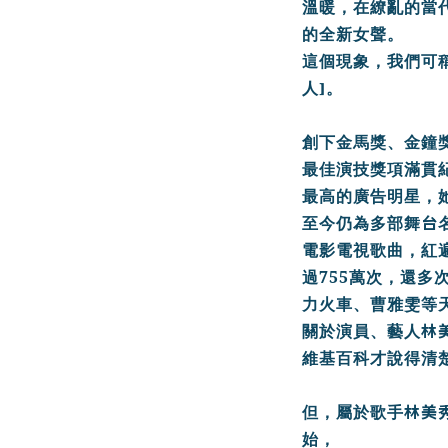
溫暖，
在繚亂的當
的全新女聲。
這個現象，我們可
]
人
。
創下金馬獎、金鐘
最佳演技獎項滿貫
最高的廣告明星，
台
至今仍為多部舞
電影電視歌曲，紅
755
過
萬次，還多
力火車
、曹雅雯等
林
關於演員、
藝人
維基百科才說得清
林美
但，屬於歌手
始，