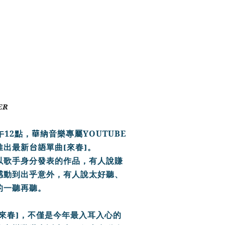
ER
12
華納
YOUTUBE
午
點，
音樂專屬
台
語
[
]
推出最新
單曲
來春
。
以歌手身分發表的作品，有人說賺
感動到出乎意外，有人說太好聽、
的一聽再聽。
]
來春
，不僅是今年最入耳入心的