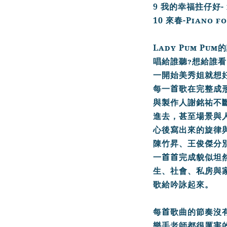
9
-
我的幸福拄仔好
10
-Piano f
來春
Lady
Pum
Pum
的
?
唱給誰聽
想給誰看
一開始美秀姐就想
首
每一
歌在完整成
與製
作人謝銘祐不
進去，
甚至場景與
心後寫出來的旋律
陳竹昇、王俊傑分
首
首
一
完成貌似坦
生、
社會、私房與
歌給吟詠起來。
首
每
歌曲的節奏沒
樂手老師都很厲害