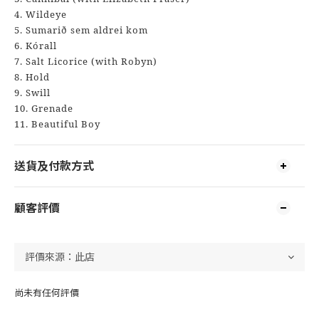
4. Wildeye
5. Sumarið sem aldrei kom
6. Kórall
7. Salt Licorice (with Robyn)
8. Hold
9. Swill
10. Grenade
11. Beautiful Boy
送貨及付款方式
顧客評價
尚未有任何評價