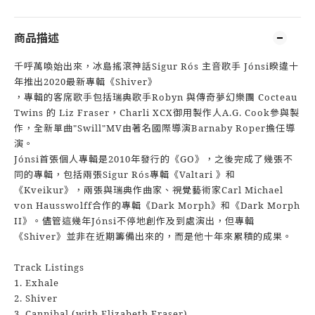
商品描述
千呼萬喚始出來，冰島搖滾神話Sigur Rós 主音歌手 Jónsi睽違十
年推出2020最新專輯《Shiver》
，專輯的客席歌手包括瑞典歌手Robyn 與傳奇夢幻樂團 Cocteau
Twins 的 Liz Fraser，Charli XCX御用製作人A.G. Cook參與製
作，全新單曲"Swill"MV由著名國際導演Barnaby Roper擔任導
演。
Jónsi首張個人專輯是2010年發行的《GO》，之後完成了幾張不
同的專輯，包括兩張Sigur Rós專輯《Valtari 》和
《Kveikur》，兩張與瑞典作曲家、視覺藝術家Carl Michael
von Hausswolff合作的專輯《Dark Morph》和《Dark Morph
II》。儘管這幾年Jónsi不停地創作及到處演出，但專輯
《Shiver》並非在近期籌備出來的，而是他十年來累積的成果。
Track Listings
1. Exhale
2. Shiver
3. Cannibal (with Elizabeth Fraser)