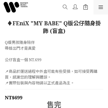
♦️FEniX "MY BABE" Q版公仔隨身掛
飾 (盲盒)
Q版男孩隨身陪伴
帶娃出門才是真愛
公仔盲盒一個 NT.699
📌商品於運送過程中外盒可能有些受損，如可接受再購
買，感謝您的理解與體諒。
📌實際包裝與內容物請以正式產品為主。
NT$699
售完