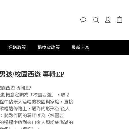
運送政策
退換貨政策
最新消息
力男孩/校園西遊 專輯EP
校園西遊 專輯EP
的企劃概念定調為「校園⻄遊」，取 2 
程中佔最⼤篇幅的校園與家庭，直接
歌唱這條路上，遇到的形形⾊ ⾊⼈
：將夥伴間的羈絆哼為〈校園⻄
的過程中收到來⾃家⼈與粉絲滿滿的