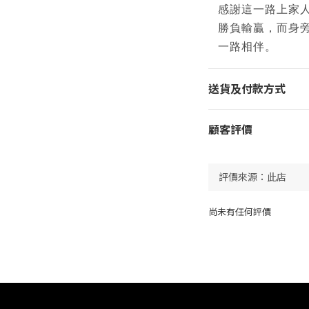
感謝這⼀路上家
勝負輸贏，⽽⾝
⼀路相伴。
送貨及付款方式
顧客評價
尚未有任何評價