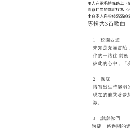
兩⼈在歌唱這條路上，
將夥伴間的羈絆哼為〈
來⾃家⼈與粉絲滿滿的
專輯共3首歌曲
1.
校園西遊
未知是充滿冒險
伴的⼀路往 前
彼此的⼼中，「
2.
保庇
博智出⽣時孱弱
現在的他乘著夢
激。
3.
謝謝你們
尚捷⼀路過關的