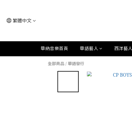
繁體中文
華納音樂首頁
華語藝人
西洋藝
全部商品
/
華語發行