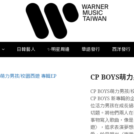
人
日韓藝人
✨明星周邊
華語發行
西洋發行
CP BOYS萌
CP BOYS萌力男孩/
CP BOYS 新專輯
位活⼒男孩在成⻑過
切題。將他們兩⼈在
事物寫⼊歌曲，像是
遊〉，追求表演夢想