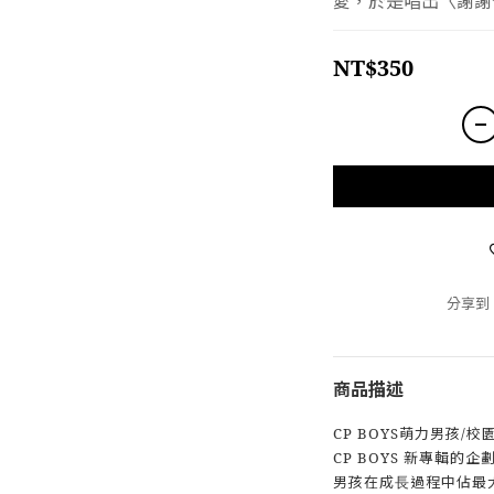
愛，於是唱出〈謝謝
NT$350
分享到
商品描述
CP BOYS萌力男孩/校
CP BOYS 新專輯的
男孩在成⻑過程中佔最