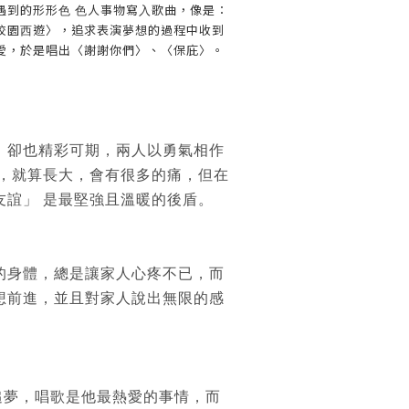
遇到的形形⾊ ⾊⼈事物寫⼊歌曲，像是：
校園⻄遊〉，追求表演夢想的過程中收到
愛，於是唱出〈謝謝你們〉、〈保庇〉。
，卻也精彩可期，兩⼈以勇氣相作
衝，就算⻑⼤，會有很多的痛，但在
友誼」 是最堅強且溫暖的後盾。
的⾝體，總是讓家⼈⼼疼不已，⽽
想前進，並且對家⼈說出無限的感
追夢，唱歌是他最熱愛的事情，⽽