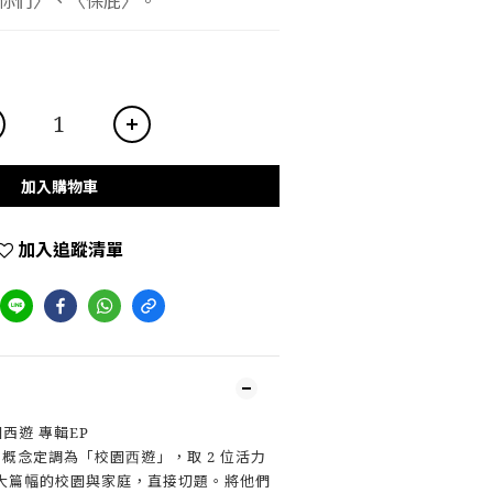
你們〉、〈保庇〉。
加入購物車
加入追蹤清單
園西遊 專輯EP
企劃概念定調為「校園⻄遊」，取 2 位活⼒
⼤篇幅的校園與家庭，直接切題。將他們