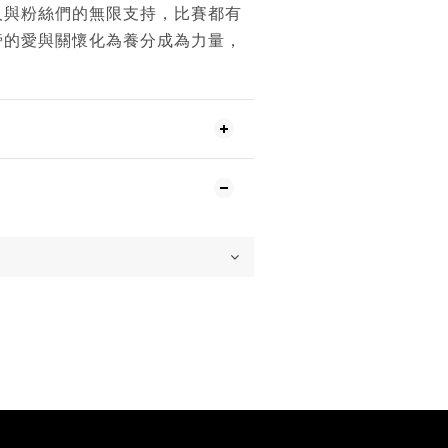
⼈與粉絲們的無限⽀持，⽐賽都有
旁的愛與關懷化為養分成為⼒量，