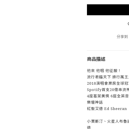
分享到
商品描述
他來 他唱 他征服！
流行君臨天下 排行萬王
2018演唱會票房全球
Spotify首支20億串
4座葛萊美獎 6座全英
樂壇神話
紅髮艾德 Ed Sheeran
小賈斯汀、火星人布魯
德