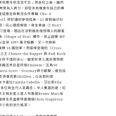
學效應令他念念不忘；而走紅之後，雖然
ran 時常為人跨刀，卻從未有機會在自己的專
這張全新概念合作專輯《No. 6
Project》終於讓他夢想成真，15 首歌曲分別
，玩心徹底解放！首支單曲〈I Don’t
斯汀登場，唱出在派對遇見理想情人的甜蜜
Shape of You〉續作，搭上超鏘 MV
全球 1097 萬次點聽，又一次刷新
並橫掃 16 國冠軍！而接棒登場的〈Cross
hance the Rapper 與 PnB Rock
在所不惜的決心，顧家好男人風采羨煞歌
饒舌界巨星阿姆Eminem、五角50
vis Scott、Stormzy齊力獻聲；還包括
奇雷克斯Skrillex；以及凱利德
 B卡蜜拉Camila Cabello、艾拉麥Ella
bba等多位新生代人氣霸主；令人驚喜的是，紅
王級巨星火星人布魯諾Bruno Mars及
克里斯特普爾頓Chris Stapleton
中少見的流行搖滾！