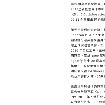
等22組豪華巨星陣容、
2019全新概念合作專輯
《No. 6 Collaboratio
06.24 全臺獨占 開始搶
讓天王天后紛紛走避，銷
Sheeran 回來了
霸佔排行讓英國榜量身
爆全球演唱會票房，21
2010 年走紅至今，
國冠軍，累計 4500 萬
Spotify 首支 20
美獎、6 座全英音樂獎
明紅髮艾德 Ed She
嗓音與創作天才，只要
繼轟炸全球排行的冠軍專輯
電公佈全新專輯《No. 6 C
回到 2011 年，當紅髮
自力發行許多 EP，包