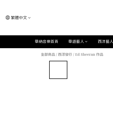
繁體中文
華納音樂首頁
華語藝人
西洋藝
全部商品
/
西洋發行
/
Ed Sheeran 作品