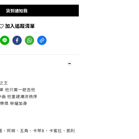
貨到通知我
加入追蹤清單
之王
冠軍 他只需一把吉他
流神曲 他重建潮流秩序
音樂獎 榮耀加身
諾、阿姆、五角、卡蒂B、卡蜜拉、凱利