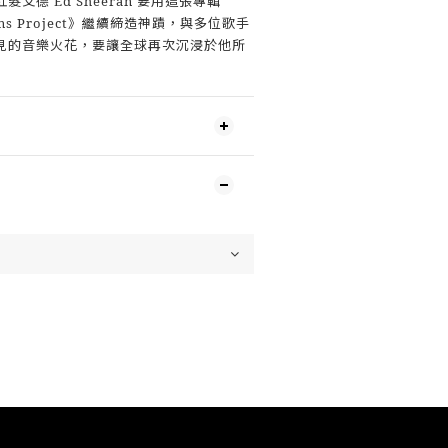
艾德 Ed Sheeran 要用這張專輯
ations Project》繼續締造神蹟，與多位歌手
見的音樂火花，要讓全球再次沉浸於他所