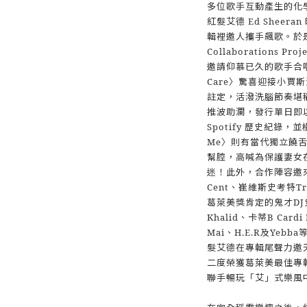
多位歌手互動產生的化
紅髮艾德 Ed Shee
輯裡邀人攜手飆歌。於是
Collaborations 
邀請仰慕已久的歌手合唱
Care〉驚喜迎接小賈
註定，活潑洗腦節奏堪稱〈
推波助瀾，發行單日即以
Spotify 歷史紀錄，
Me〉則有當代獨立饒舌之王 C
幫腔，高喊為保護妻女
迷！此外，合作陣容邀來
Cent、崔維斯史考特Tra
葛萊美獎肯定的鬼才DJ史
Khalid、卡蒂B Cardi
Mai、H.E.R及Ye
髮艾德在專輯尾聲力邀天
二度榮獲葛萊美最佳專輯得主
聯手暢玩「艾」式樂風