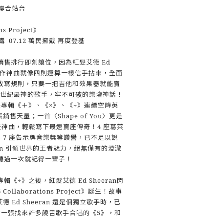
聯合站台
ns Project》
購 07.12 萬民擁戴 再度登基
售排行即刻讓位，因為紅髮艾德 Ed
！他創作神曲就像四則運算一樣信手拈來，全面
改寫規則，只要一把吉他和效果器就能賣
 世紀最神的歌手，牢不可破的樂壇神話！
三張專輯《＋》、《×》、《÷》連續空降英
張銷售天量；一首〈Shape of You〉更是
 億串流神曲，輕鬆寫下最速賣座傳奇！4 座葛萊
、7 座告示牌音樂獎等讚譽，已不足以說
eran 引領世界的王者魅力，絕無僅有的澄澈
聽過一次就記得一輩子！
《÷》之後，紅髮艾德 Ed Sheeran閃
ollaborations Project》誕生！故事
艾德 Ed Sheeran 還是個獨立歌手時，已
括一張找來許多饒舌歌手合唱的《5》，和