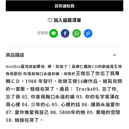
貨到通知我
加入追蹤清單
分享到
商品描述
Netflix臺灣原創節目: 媽，別鬧了！吳康仁播放CD的歌曲是王傑
王傑忘了你忘了我專
與葉歡的:你是我胸口永遠的痛，收錄於
輯ＣＤ，1988 年發行。收錄王傑14歲作品，給孤兒院
的一首歌－娃娃在哭了。曲目： Tracks01. 忘了你,
忘了我 02. 你是我胸口永遠的痛 03. 你的名字寫滿在
我心裡 04. 少年的心 05. 心裡的話 06. 讓我永遠愛你
07. 愛你像愛我自己 08. 5800年的她 09. 黑暗的空間
10. 娃娃在哭了。