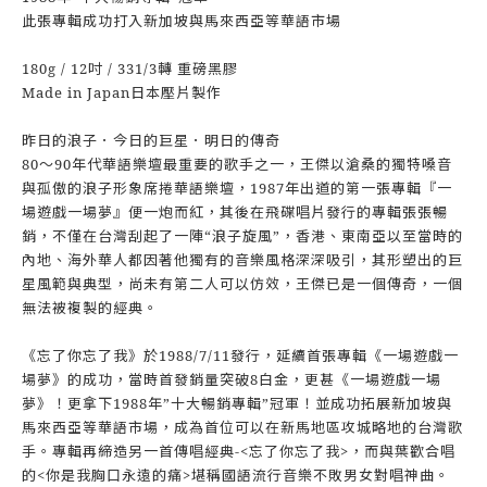
此張專輯成功打入新加坡與馬來西亞等華語市場
180g / 12吋 / 331/3轉 重磅黑膠
Made in Japan日本壓片製作
昨日的浪子．今日的巨星．明日的傳奇
80～90年代華語樂壇最重要的歌手之一，王傑以滄桑的獨特嗓音
與孤傲的浪子形象席捲華語樂壇，1987年出道的第一張專輯『一
場遊戲一場夢』便一炮而紅，其後在飛碟唱片發行的專輯張張暢
銷，不僅在台灣刮起了一陣“浪子旋風”，香港、東南亞以至當時的
內地、海外華人都因著他獨有的音樂風格深深吸引，其形塑出的巨
星風範與典型，尚未有第二人可以仿效，王傑已是一個傳奇，一個
無法被複製的經典。
《忘了你忘了我》於1988/7/11發行，延續首張專輯《一場遊戲一
場夢》的成功，當時首發銷量突破8白金，更甚《一場遊戲一場
夢》！更拿下1988年”十大暢銷專輯”冠軍！並成功拓展新加坡與
馬來西亞等華語市場，成為首位可以在新馬地區攻城略地的台灣歌
手。專輯再締造另一首傳唱經典-<忘了你忘了我>，而與葉歡合唱
的<你是我胸口永遠的痛>堪稱國語流行音樂不敗男女對唱神曲。