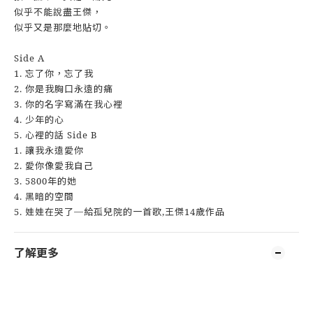
似乎不能說盡王傑，
似乎又是那麼地貼切。
Side A
1. 忘了你，忘了我
2. 你是我胸口永遠的痛
3. 你的名字寫滿在我心裡
4. 少年的心
5. 心裡的話 Side B
1. 讓我永遠愛你
2. 愛你像愛我自己
3. 5800年的她
4. 黑暗的空間
5. 娃娃在哭了─給孤兒院的一首歌,王傑14歲作品
了解更多