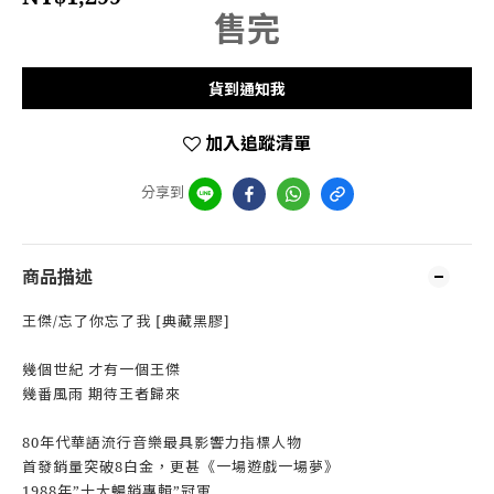
售完
貨到通知我
加入追蹤清單
分享到
商品描述
王傑/忘了你忘了我 [典藏黑膠]
幾個世紀 才有一個王傑
幾番風雨 期待王者歸來
80年代華語流行音樂最具影響力指標人物
首發銷量突破8白金，更甚《一場遊戲一場夢》
1988年”十大暢銷專輯”冠軍