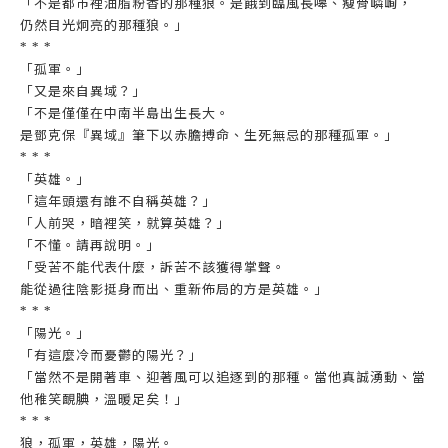
「不是都市裡油脂粉香的那種狼。是餓到臨風長嗥、瘦骨嶙峋，
仍然目光炯亮的那種狼。」
* * *
「孤軍。」
「又是來自異域？」
「不是僅僅在中南半島出生長大。
是鄧克保『異域』筆下以赤膽搏命、生死無忌的那種孤軍。」
* * *
「英雄。」
「這年頭還有誰不自稱英雄？」
「人前哭，暗裡笑，就算英雄？」
「不懂。請再說明。」
「受苦不能代表什麼，訴苦不該獲得掌聲。
能從過往陰影挺身而出、重新佈局的方是英雄。」
* * *
「陽光。」
「有這麼冷而憂鬱的陽光？」
「當然不是開著車、迎著風可以追逐到的那種。當他真誠湧動、當
他稚笑靦腆，溫暖足矣！」
* * *
狼，孤軍，英雄，陽光。