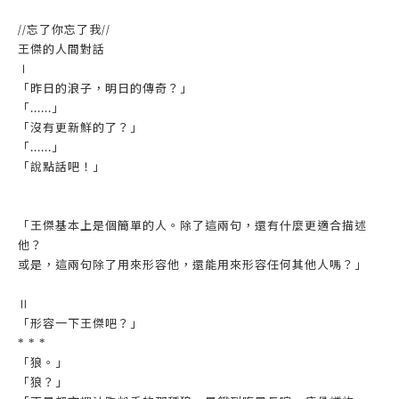
//忘了你忘了我//
王傑的人間對話
Ⅰ
「昨日的浪子，明日的傳奇？」
「......」
「沒有更新鮮的了？」
「......」
「說點話吧！」
「王傑基本上是個簡單的人。除了這兩句，還有什麼更適合描述
他？
或是，這兩句除了用來形容他，還能用來形容任何其他人嗎？」
Ⅱ
「形容一下王傑吧？」
* * *
「狼。」
「狼？」