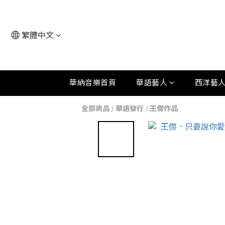
繁體中文
華納音樂首頁
華語藝人
西洋藝
全部商品
/
華語發行
/
王傑作品