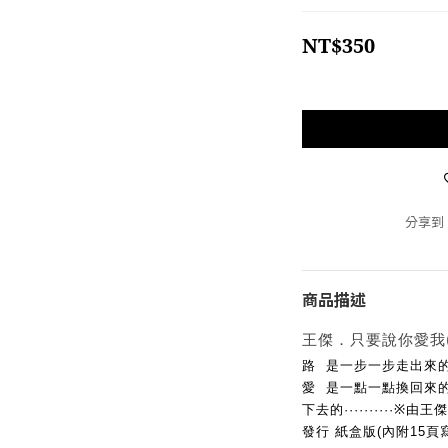
NT$350
分享到
商品描述
王傑．只要說你愛我(
路  是一步一步走出來
愛  是一點一點換回來的
下去的··········
發行 紙盒版(內附15頁