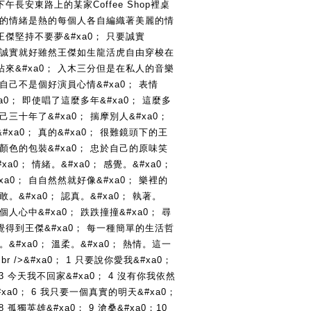
長安東路上的某家Coffee Shop裡桌
論的情緒是熱的每個人各自編織著美麗的情
傑堅持不要夢&#xa0； 只要誠實
己的誠實就好雖然王傑如生龍活虎自由穿梭在
來&#xa0； 入木三分但是在私人的音樂
說自己不是個好演員心情&#xa0； 表情
xa0； 即使唱了這麼多年&#xa0； 這麼多
己三十年了&#xa0； 揣摩別人&#xa0； 
xa0； 真的&#xa0； 很難鏡頭下的王
有顏色的包裝&#xa0； 忠於自己的原味笑
xa0； 情緒。&#xa0； 感覺。&#xa0； 
a0； 自自然然就好像&#xa0； 樂裡的
敢。&#xa0； 認真。&#xa0； 執著。
個人心中&#xa0； 跌跌撞撞&#xa0； 尋
得到王傑&#xa0； 每一種簡單的生活哲
。&#xa0； 溫柔。&#xa0； 熱情。這一
r />&#xa0； 1 只要說你愛我&#xa0； 
 3 今天我不回家&#xa0； 4 沒有你我依然
#xa0； 6 我只要一個真實的明天&#xa0； 
 孤獨英雄&#xa0； 9 滄桑&#xa0；10 