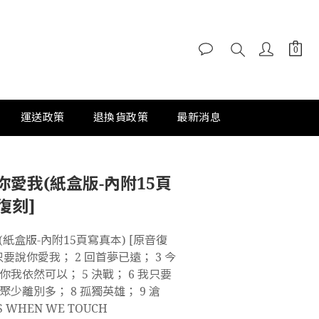
運送政策
退換貨政策
最新消息
愛我(紙盒版-內附15頁
復刻]
紙盒版-內附15頁寫真本) [原音復
只要說你愛我； 2 回首夢已遠； 3 今
你我依然可以； 5 決戰； 6 我只要
聚少離別多； 8 孤獨英雄； 9 滄
S WHEN WE TOUCH