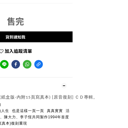
售完
貨到通知我
加入追蹤清單
紙盒版-內附15頁寫真本) [原音復刻] ＣＤ專輯。
的
人生  也是這樣一頁一頁  真真實實  活
※由王傑、陳大力、李子恆共同製作1994年首度
寫真本)復刻重現