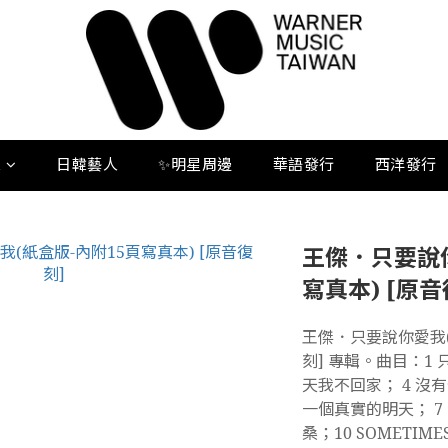
人
日韓藝人
✨明星周邊
華語發行
西洋發行
王傑．只要說你
寫真本) [原音
王傑．只要說你愛我(
刻] 專輯。曲目：1 
天我不回家； 4 沒有
一個真實的明天； 7 
桑；10 SOMETIME