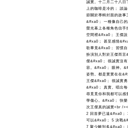
誠實。十二月二十八日下午
上的咖啡是冷的； 談
節關於專輯封面的故事王
&#xa0； 一種像自
螢光幕上各種角色信手拈
空間裡&#xa0； 王傑
&#xa0； 甚至感情&#
歌畢竟&#xa0； 習慣自
扮演別人對於王傑而言&#
傑&#xa0； 很誠實沒
容。&#xa0； 眼神。&#
姿勢。都是實實在在&#x
王傑&#xa0； 很誠實勇
&#xa0； 真實。唱出每
尋覓覓你和我都可以感覺
學傷心。&#xa0； 快樂
次王傑真的誠實<br /><b
2 回首夢已遠&#xa0；
可以&#xa0； 5 決戰&
7 聚少離別多&#xa0； 8