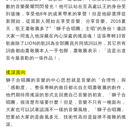
數的音樂榮耀閃閃發光！他可以站在至高處以王的身份受
到簇擁，享受他8年的成果帶來的掌聲！但是他卻選擇從
新開始，從當新人開始去享受音樂、分享音樂。2016夏
天，歌王蕭敬騰多了"「獅子合唱團」主唱"的身份！邀請
大家一同進入他深藏在內心深處的搖滾魂！這張專輯10首
歌曲除了LION的歌詞為全部團員共同填詞以外，其它所有
詞曲都由蕭敬騰本人一手包辦，蕭敬騰表示：「這是出道
至今最喜歡的一張作品！」
搖滾面向
獅子合唱團的音樂的中心思想就是音樂的「合理性」與
「感動度」。整張專輯的曲目都出自主唱蕭敬騰的創作，
他們期待用搖滾的形式去回應自己音樂的初衷。「獅子合
唱團」很清楚市場要什麼！但是，音樂不只有一種面向，
大家也可以試著認識不一樣的音樂風格。「獅子合唱團」
想要給大家的是曲風多元、技術性高但是旋律不複雜的搖
滾。