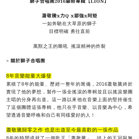
獅子合唱團2016最新專輯【LION】
蕭敬騰x力Q x鄒強x阿矩
一如奔馳在大草原的獅子
目標明確 勇往直前
萬獸之王的嘶吼 搖滾精神的炸裂
= 關於獅子合唱團
8年音樂能量大爆發
累積了8年的能量、歷經一整年的籌備，2016蕭敬騰終於
實現了他的夢想，製作一張全搖滾的專輯並且以搖滾樂團
主唱的分身再出道。這一路以來他在音樂上面的堅持催生
了這個團體這張專輯，他只在乎音樂、以音樂為中心，希
望透過音樂呼喚和自己有同樣愛好的人！
蕭敬騰歸零之作 也是出道至今最喜歡的一張作品
8年的時間成就了一個歌王「蕭敬騰」，頭上的王冠與無