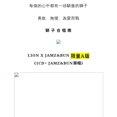
每個的心中都有一頭驕傲的獅子
勇敢、無懼、為愛而戰
獅 子 合 唱 團
LION X JAMZ&BUN
限量A版
(1CD+ JAMZ&BUN潮帽)