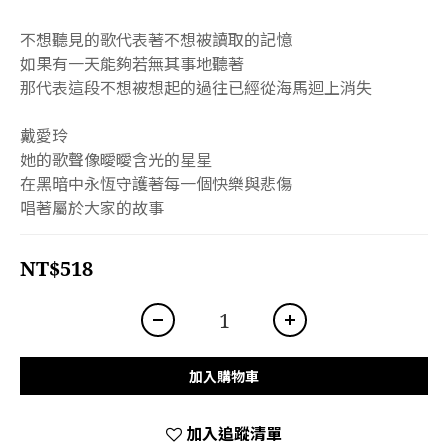
不想聽見的歌代表著不想被讀取的記憶
如果有一天能夠若無其事地聽著
那代表這段不想被想起的過往已經從海馬迴上消失
戴愛玲
她的歌聲像曖曖含光的星星
在黑暗中永恆守護著每一個快樂與悲傷
唱著屬於大家的故事
NT$518
加入購物車
加入追蹤清單