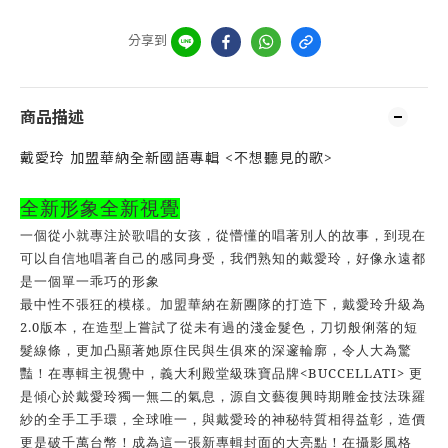
分享到
商品描述
戴愛玲 加盟華納全新國語專輯 <不想聽見的歌>
全新形象全新視覺
一個從小就專注於歌唱的女孩
，
從懵懂的唱著別人的故事
，
到現在
可以自信地唱著自己的感同身受
，
我們熟知的戴愛玲
，
好像永遠都
是一個單一乖巧的形象
最中性不張狂的模樣。加盟華納在新團隊的打造下，戴愛玲升級為
2.0
版本，在造型上嘗試了從未有過的淺金髮色，刀切般俐落的短
髮線條，更加凸顯著她原住民與生俱來的深邃輪廓，令人大為驚
<BUCCELLATI>
豔！在專輯主視覺中，義大利殿堂級珠寶品牌
更
是傾心於戴愛玲獨一無二的氣息，源自文藝復興時期雕金技法珠羅
紗的全手工手環，全球唯一，與戴愛玲的神秘特質相得益彰，造價
更是破千萬台幣！成為這一張新專輯封面的大亮點！
在攝影風格