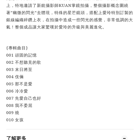
KUAN
上
，
特地邀請了新銳攝影師
掌鏡拍攝
，
整個攝影概念圍繞
”
”
著
幽微的閃光
去體現
，
特殊的星芒鏡頭
，
搭配上愛玲特別訂製的
銀線編織碎鑽上衣
，在拍攝中造成一些閃光的感覺，非常低調的大
氣！整個成品讓大家驚嘆於愛玲的升級與美麗進化。
{
}
專輯曲目
001
頑固的記憶
002
不想聽見的歌
003
末日將至
004
伎倆
005
那不是愛
006
冷冷愛
007
先愛自己也好
008
我不委屈
009
燒
010
女孩
了解更多