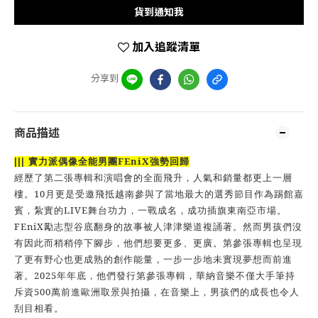
貨到通知我
加入追蹤清單
分享到
商品描述
FEniX
|||
實力派偶像全能男團
強勢回歸
經歷了第二張專輯和演唱會的全面飛升，人氣和銷量都更上一層
10
樓。
月更是受邀飛抵越南參與了當地最大的選秀節目作為踢館嘉
LIVE
賓，紮實的
舞台功力，一戰成名，成功插旗東南亞市場。
FEniX
勵志型谷底翻身的故事被人津津樂道複誦著。然而男孩們沒
有因此而稍稍停下腳步，他們想要更多、更廣。第參張專輯也呈現
了更有野心也更成熟的創作能量，一步一步地未實現夢想而前進
2025
著。
年年底，他們發行第參張專輯，華納音樂不僅大手筆持
500
斥資
萬前進歐洲取景與拍攝，在音樂上，男孩們的成長也令人
刮目相看。