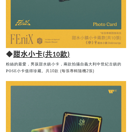
甜水小卡
◆
共
款
(
10
)
粉絲的最愛，男孩甜水鎮小卡，兩款拍攝自義大利中世紀古鎮的
POSE
小卡值得珍藏。
共
10
款
(
每張專輯隨機
2
張
)