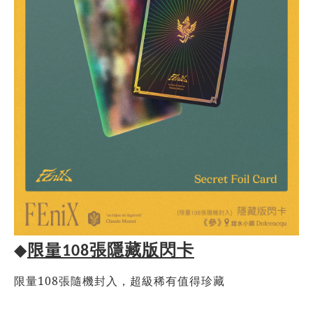
限量
◆
張隱藏版閃卡
108
108
限量
張隨機封入，超級稀有值得珍藏