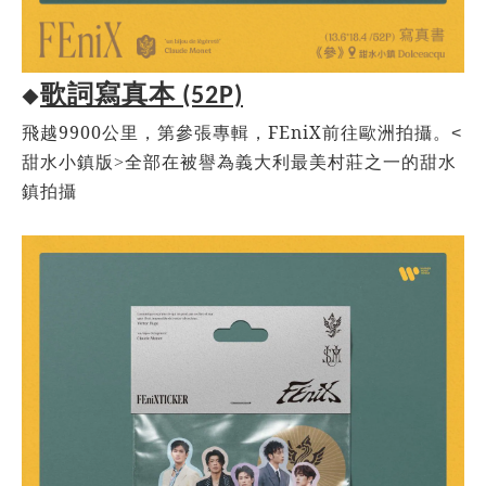
歌詞寫真本
(52P)
◆
9900
FEniX
飛越
公里，第參張專輯，
前往歐洲拍攝。
<
甜水小鎮版
>
全部在被譽為義大利最美村莊之一的甜水
鎮拍攝