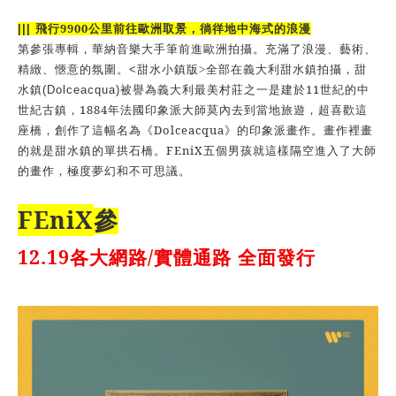
9900
|||
飛行
公里前往歐洲取景，徜徉地中海式的浪漫
第參張專輯，華納音樂大手筆前進歐洲拍攝。充滿了浪漫、藝術、
精緻、愜意的氛圍。
<
甜水小鎮版
>
全部在義大利甜水鎮拍攝，甜
11
水鎮
(Dolceacqua)
被譽為義大利最美村莊之一是建於
世紀的中
1884
世紀古鎮，
年法國印象派大師莫內去到當地旅遊，超喜歡這
Dolceacqua
座橋，創作了這幅名為《
》的印象派畫作。畫作裡畫
FEniX
的就是甜水鎮的單拱石橋。
五個男孩就這樣隔空進入了大師
的畫作，極度夢幻和不可思議。
FEniX
參
12.19
/
各大網路
實體通路
全面發行