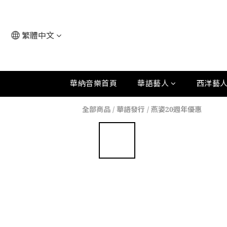
繁體中文
華納音樂首頁
華語藝人
西洋藝
全部商品
/
華語發行
/
燕姿20週年優惠