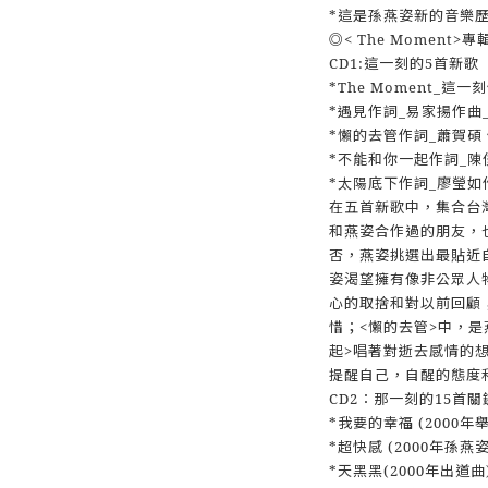
*這是孫燕姿新的音樂
◎< The Moment>
CD1:這一刻的5首新歌
*The Moment_這
*遇見作詞_易家揚作曲
*懶的去管作詞_蕭賀碩
*不能和你一起作詞_陳
*太陽底下作詞_廖瑩如
在五首新歌中，集合台
和燕姿合作過的朋友，
否，燕姿挑選出最貼近
姿渴望擁有像非公眾人
心的取捨和對以前回顧
惜；<懶的去管>中，
起>唱著對逝去感情的
提醒自己，自醒的態度
CD2：那一刻的15首關
*我要的幸福 (2000
*超快感 (2000年孫
*天黑黑(2000年出道曲