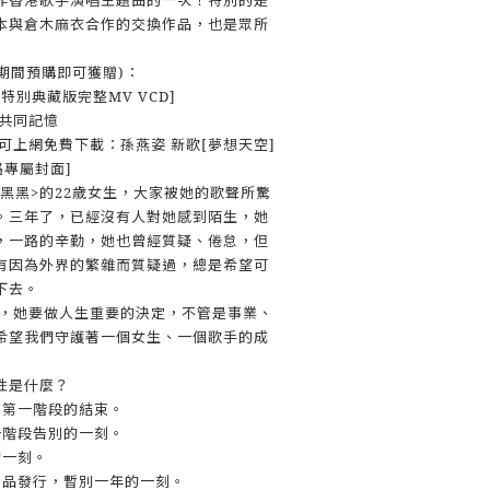
本與倉木麻衣合作的交換作品，也是眾所
21期間預購即可獲贈)：
刻 特別典藏版完整MV VCD]
的共同記憶
rd]可上網免費下載：孫燕姿 新歌[夢想天空]
網路專屬封面]
<天黑黑>的22歲女生，大家被她的歌聲所驚
。三年了，已經沒有人對她感到陌生，她
，一路的辛勤，她也曾經質疑、倦怠，但
有因為外界的繁雜而質疑過，總是希望可
下去。
刻，她要做人生重要的決定，不管是事業、
希望我們守護著一個女生、一個歌手的成
性是什麼？
中第一階段的結束。
一階段告別的一刻。
的一刻。
作品發行，暫別一年的一刻。