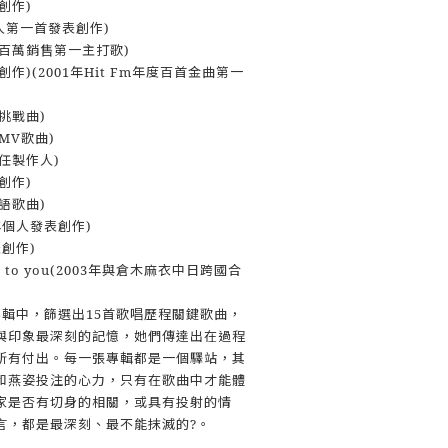
創作)
年個人第一首發表創作)
積百萬銷售第一主打歌)
創作)(2001年Hit Fm年度百首金曲第一
風挑戰曲)
MV歌曲)
擔任製作人)
創作)
語歌曲)
3年個人發表創作)
表創作)
 close to you(2003年與倉木麻衣中日跨國合
專輯中，篩選出15首歌唱歷程關鍵歌曲，
與印象最深刻的記憶，她們傳達出在過程
所有付出。每一張專輯都是一個驛站，其
和燕姿投注的心力，只有在歌曲中才能體
家是否有切身的相關，或具有投射的情
言，都是最深刻、最不能抹滅的?。