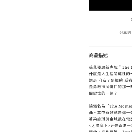
分享到
商品描述
孫燕姿最新專輯＂The M
什麼是人生裡關鍵性的
還是 向右？是繼續 或
是勇敢擦拭傷口的那一
關鍵性的一刻？
這張名為「The Mom
曲。其中新歌就是這一
著梁詠琪與金城武在電
<太陽底下>更是香港一
題曲，這也是第一次由