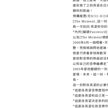
還收錄了之前燕姿去日
期待的歌曲！
預購贈禮(在8/12~8/
[The Moment_這一
再一次拾回 燕姿和你
*內附[關鍵Passwo
以及[The Moment
2000年6月一個唱著
艷，而頻頻詢問她是誰
總是代表著夢想與歡笑
是她對音樂的熱誠卻沒
以和自己的音樂繼續走
2003年是她關鍵的一
愛情、未來，這一刻，
長。
這一刻對孫燕姿的必要
*這是孫燕姿音樂歷程
*這是孫燕姿和自己第
*這是孫燕姿決定新約
*這是孫燕姿在新音樂