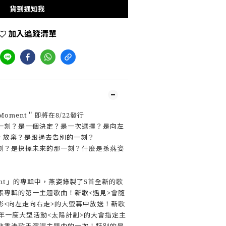
貨到通知我
加入追蹤清單
oment＂即將在8/22發行
一刻？是一個決定？是一次選擇？是向左
者 放棄？是跟過去告別的一刻？
刻？是抉擇未來的那一刻？什麼是孫燕姿
ent」的專輯中，燕姿錄製了5首全新的歌
張專輯的第一主題歌曲！新歌<遇見>會隨
影<向左走向右走>的大螢幕中放送！新歌
年一度大型活動<太陽計劃>的大會指定主
非香港歌手演唱主題曲的一次！特別的是