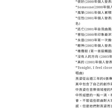
*很好(2000年個人發表
*Someone(2000
*風箏(2001年個人累
*任性(2001年個人發表
名)
*逃亡(2001年自我曲
*害怕(2000年印象最深
*永遠(2003年第一次
*眼神(2002年個人發表
*橄欖樹 (第一首接觸國
*沒有人的方向 (200
*真的 (2001年個人發
*Tonight, I feel
唱曲)
燕姿從出道三年的6張
其中包含了自己的創作
中燕姿在音樂領域裡的
中所經歷的一點一滴，
會，不管這些歌曲對大
感，但是她們對燕姿而