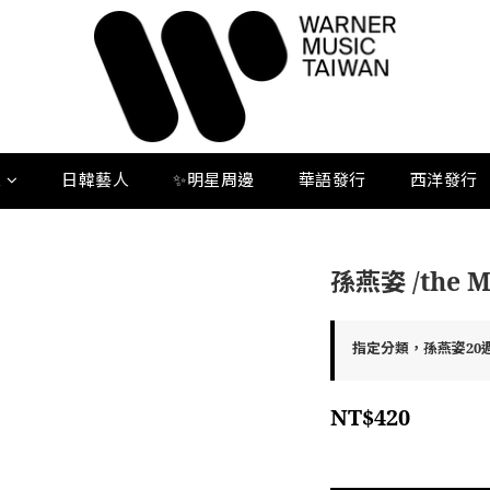
人
日韓藝人
✨明星周邊
華語發行
西洋發行
孫燕姿 /the 
指定分類，孫燕姿20
NT$420