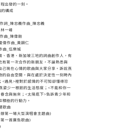
歷程出發的一刻。
專輯的構成
一刻作詞_陳忠義作曲_陳忠義
_林一峰
 作曲_陳偉剛
俊偉作曲_黃韻仁
作曲_伍樂城
灣、香港、新加坡三地的詞曲創作人，有
也有第一次合作的新朋友，不論熟悉與
自己現在心情的歌曲與大家分享。訴說燕
物的自由空間，與在處於決定性一刻時內
；<遇見>裡對於感情的不可知卻懂得珍
是燕姿少一根筋的生活態度；<不能和你一
想眷念與無奈；<太陽底下>告訴青少年和
和積極的行動力。
鍵歌曲
年舉辦第一場大型演唱會主題曲)
燕姿第一首廣告歌曲)
)