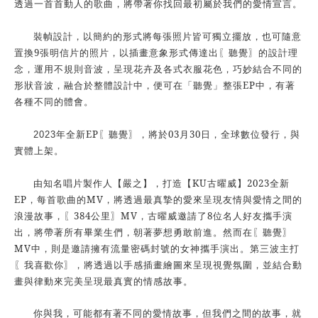
透過一首首動人的歌曲，將帶著你找回最初屬於我們的愛情宣言。
裝幀設計，以簡約的形式將每張照片皆可獨立擺放，也可隨意
9
置換
張明信片的照片，以插畫意象形式傳達出
〖聽覺〗
的設計理
念，運用不規則音波，呈現花卉及各式衣服花色，巧妙結合不同的
EP
形狀音波，融合於整體設計中，便可在「聽覺」整張
中，有著
各種不同的體會。
EP
03
30
2023
年全新
〖聽覺〗，
將於
月
日，全球數位發行，與
實體上架
。
KU
2023
由知名唱片製作人【嚴之】，打造【
古曜威】
全新
EP
MV
，每首歌曲的
，將透過最真摯的愛來呈現友情與愛情之間的
384
MV
8
浪漫故事，〖
公里〗
，古曜威邀請了
位名人好友攜手演
出，將帶著所有畢業生們，朝著夢想勇敢前進。然而在〖聽覺〗
MV
中，則是邀請擁有流量密碼封號的女神攜手演出。第三波主打
〖我喜歡你〗，將透過以手感插畫繪圖來呈現視覺氛圍，並結合動
畫與律動來完美呈現最真實的情感故事。
你與我，可能都有著不同的愛情故事，但我們之間的故事，就