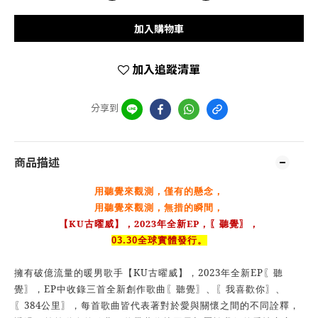
加入購物車
加入追蹤清單
分享到
商品描述
用聽覺來觀測，僅有的懸念，
用聽覺來觀測，無
措的瞬間，
KU
2023
EP
【
古曜威】，
年全新
，〖聽覺〗，
03.30
全球實體發行。
KU
2023
EP
擁有破億流量的暖男歌手【
古曜威】，
年全新
〖聽
EP
覺〗，
中收錄三首全新創作歌曲〖聽覺〗、〖我喜歡你〗、
384
〖
公里〗，每首歌曲皆代表著對於愛與關懷之間的不同詮釋，