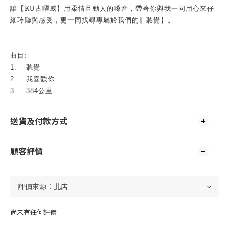
KU
讓【
古曜威】用柔情且動人的嗓音，帶著你與我一同用心來仔
細聆聽與感受，更一同找尋專屬於我們的〖聽覺】。
:
曲目
1.
聽覺
2.
我喜歡你
3.
384
公里
送貨及付款方式
顧客評價
尚未有任何評價