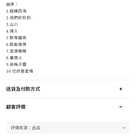
曲序：
1.
縱橫四海
2.
我們好好的
3.
山川
4.
情人
5.
對等關係
6.
脫胎換骨
7.
習慣晚睡
8.
獲獎人
9.
烏梅子醬
10.
也許是愛情
送貨及付款方式
顧客評價