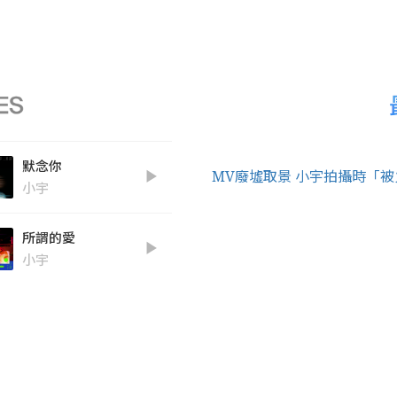
默念你
MV廢墟取景 小宇拍攝時「
小宇
所謂的愛
小宇