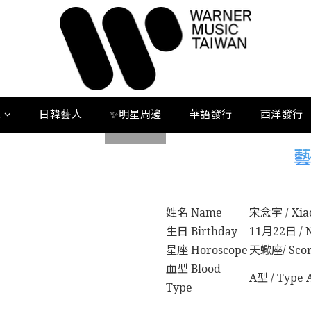
人
日韓藝人
✨明星周邊
華語發行
西洋發行
pre
next
v
姓名 Name
宋念宇 / Xia
生日 Birthday
11月22日 / N
星座 Horoscope
天蠍座/ Scor
血型 Blood
A型 / Type 
Type