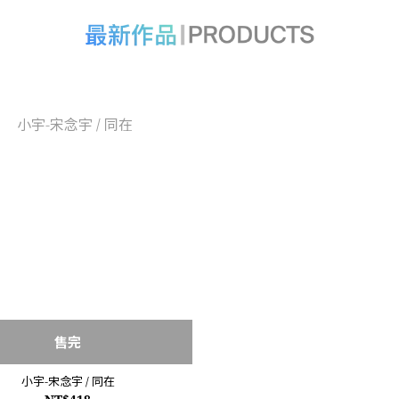
售完
小宇-宋念宇 / 同在