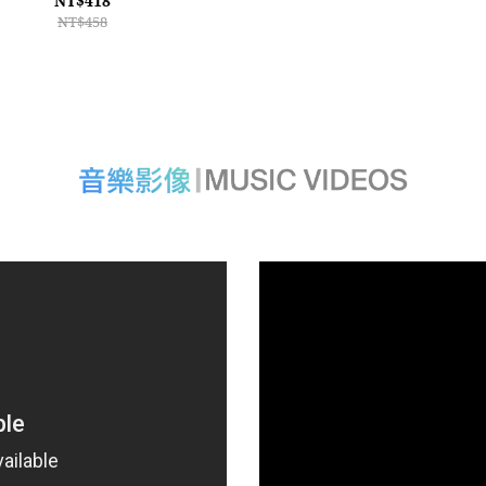
NT$418
NT$458