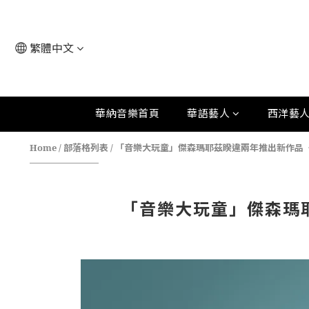
繁體中文
華納音樂首頁
華語藝人
西洋藝
Home
/
部落格列表
/
「音樂大玩童」傑森瑪耶茲睽違兩年推出新作品〈Look
「音樂大玩童」傑森瑪耶茲