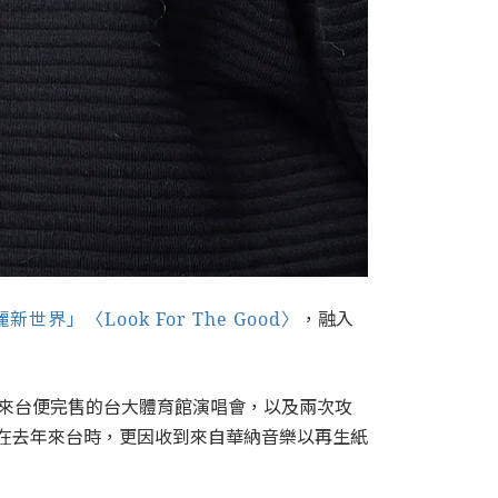
新世界」〈Look For The Good〉
，融入
首次來台便完售的台大體育館演唱會，以及兩次攻
傑森在去年來台時，更因收到來自華納音樂以再生紙