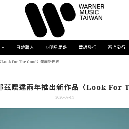
人
日韓藝人
✨明星周邊
華語發行
西洋發行
 For The Good〉美麗新世界
睽違兩年推出新作品〈Look For T
2020-07-14