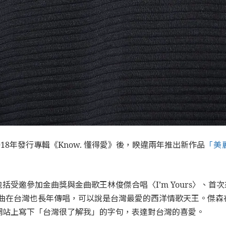
18年發行專輯《Know. 懂得愛》後，睽違兩年推出新作品
「美麗
受邀參加金曲獎與金曲歌王林俊傑合唱〈I’m Yours〉、
ky〉等金曲在台灣也長年傳唱，可以說是台灣最愛的西洋情歌天王。
網站上寫下「台灣很了解我」的字句，表達對台灣的喜愛。