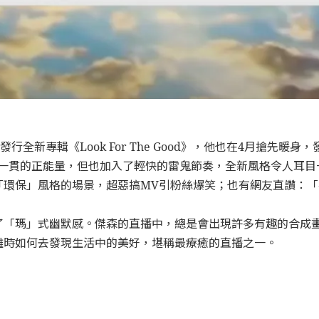
新專輯《Look For The Good》，他也在4月搶先暖身，發
他一貫的正能量，但也加入了輕快的雷鬼節奏，全新風格令人耳目
「環保」風格的場景，超惡搞MV引粉絲爆笑；也有網友直讚：
了「瑪」式幽默感。傑森的直播中，總是會出現許多有趣的合成
離時如何去發現生活中的美好，堪稱最療癒的直播之一。