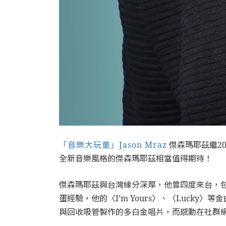
「音樂大玩童」Jason Mraz
傑森瑪耶茲繼20
全新音樂風格的傑森瑪耶茲相當值得期待！
傑森瑪耶茲與台灣緣分深厚，他曾四度來台，包括
蛋經驗，他的〈I’m Yours〉、〈Luc
與回收吸管製作的多白金唱片，而感動在社群