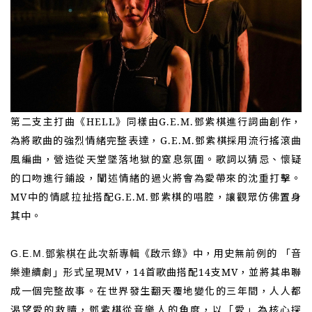
第二支主打曲《HELL》同樣由G.E.M.鄧紫棋進行詞曲創作，
為將歌曲的強烈情緒完整表達，G.E.M.鄧紫棋
採用
流行搖滾曲
風編曲，營造從天堂墜落地獄的窒息氛圍。歌詞以猜忌、懷疑
的口吻進行鋪設，闡述情緒的過火將會為愛帶來的沈重打擊。
MV中的情感拉扯搭配G.E.M.鄧紫棋
的
唱腔，
讓
觀眾仿佛置身
其中。
《啟示錄》中，用
史無前例的
「
音
G.E.M.鄧紫棋在此次新專輯
樂連續劇
形式呈現MV，14首歌曲搭配14支MV，並將其串聯
」
成一個完整故事。在世界發生翻天覆地變化的三年間，人人都
渴望愛的救贖，鄧紫棋從音樂人的角度，以
愛
為核心探
「
」