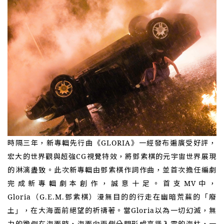
時隔三年，新專輯先行曲《GLORIA》一經發布遍廣受好評，
宏大的世界觀與超強CG視覺特效，將鄧紫棋的元宇宙世界展現
的淋漓盡致。此次新專輯由鄧紫棋作詞作曲，並首次擔任編劇
完成新專輯劇本創作，誠意十足。
首支
MV中，
Gloria（G.E.M.鄧紫棋）漫無目的的行走在幽暗荒蕪的
「
廢
土
，在大海面前絕望的祈禱著。當Gloria以為一切幻滅，無
」
力的跪倒在海面時，海面向兩側分開形成高聳入雲的海柱，一