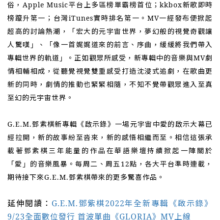
俗，Apple Music平台上多區榜單霸榜首位；kkbox新歌即時
榜躥升第一；台灣iTunes實時排名第一。MV一經發布便掀起
超高的討論熱潮，
「
宏大的元宇宙世界，夢幻般的視覺奇觀讓
人驚嘆
像一首娓娓道來的前言、序曲，緩緩將我們帶入
」、「
專輯世界的軌道
。正如觀眾所感受，新專輯中的音樂與MV劇
」
情相輔相成，從聽覺視覺雙重感受打造沈浸式追劇，在歌曲更
新的同時，劇情的推動也緊緊相隨，不知不覺帶
觀眾
進入至真
至幻的元宇宙世界。
G.E.M.鄧紫棋新專輯《啟示錄》一場元宇宙中愛的啟示大幕已
經拉開，新的故事紛至沓來，新的感悟相繼而至。相信這張承
載著鄧紫棋三年能量的作品在華語樂壇持續掀起一陣關於
「
愛
的音樂風暴。每周二、周五12點，各大平台準時連載，
」
期待接下來G.E.M.鄧紫棋帶來的更多驚喜作品。
延伸閱讀：
G.E.M.鄧紫棋2022年全新專輯《啟示錄》
9/23全面數位發行 首波單曲《GLORIA》MV上線