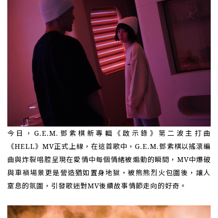
今日，G.E.M.鄧紫棋新專輯《啟示錄》第二波主打曲
《HELL》MV正式上線，在這首歌中，G.E.M.鄧紫棋以搖滾編
曲與炸裂唱腔呈現在愛情中每個情緒被煽動的瞬間
，
MV中爆破
與車禍場景更是營造猶如置身地獄，被熊熊烈火包圍後，讓人
窒息的氛圍，引發歌迷對MV後續故事情節走向的好奇。