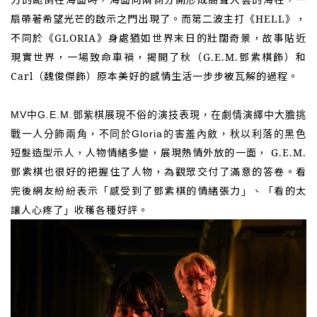
扇帶著希望光芒的啟示之門出現了。而第二波主打《HELL》，
不同於
《GLORIA》身處猶如世界末日的壯闊奇景，故事貼近
現實世界
，
一場致命車禍，揭開了秋（G.E.M.鄧紫棋飾）和
Carl（魏俊傑飾）原本美好的感情生活一步步被瓦解的過程。
MV中G.E.M.鄧紫棋展現不俗的演技表現，在劇情演繹中大膽挑
戰一人分飾兩角，不同於Gloria的害羞內斂，秋以利落的黑色
短髮
造型示人，人物情緒多變，展現熱情外放的一面，
G.E.M.
鄧紫棋也很好的把握住了人物，為觀眾交付了滿意的答卷。看
完後網友紛紛表示
「
感受到了鄧紫棋的情緒張力
看的太
」、「
讓人心疼了
收穫各種好評。
」