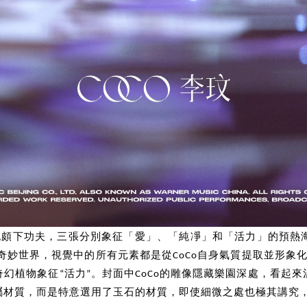
打造也頗下功夫，三張分別象征「愛」、「純凈」和「活力」的預
奇妙世界，視覺中的所有元素都是從CoCo自身氣質提取並形象化的。
幻植物象征“活力”。封面中CoCo的雕像隱藏樂園深處，看起
屬材質，而是特意選用了玉石的材質，即使細微之處也極其講究