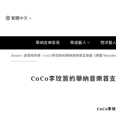
繁體中文
華納音樂首頁
華語藝人
西洋藝
Home
/
部落格列表
/
CoCo李玟簽約華納音樂首支單曲《樂園 Won
CoCo李玟簽約華納音樂首
CoCo李