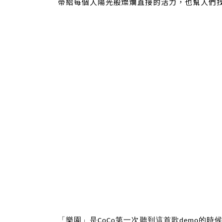
帶給每個人陽光般燦爛直接的活力，也幫人們
「樂園」是CoCo第一次聽到這首歌demo的