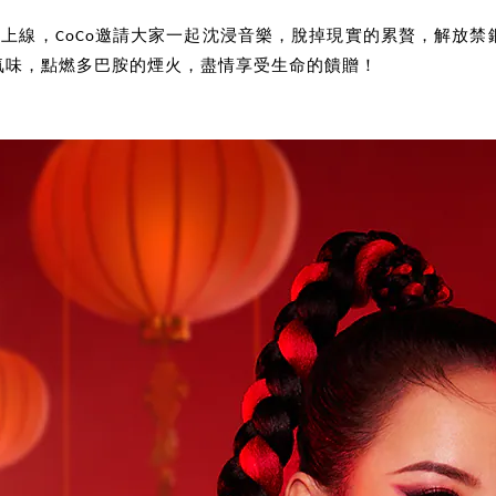
平台上線，CoCo邀請大家一起沈浸音樂，脫掉現實的累贅，解
氣味，點燃多巴胺的煙火，盡情享受生命的饋贈！