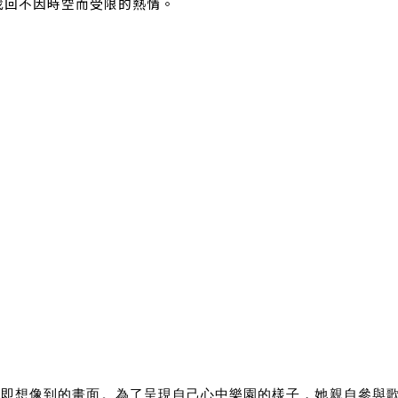
找回不因時空而受限的熱情。
時候即想像到的畫面。為了呈現自己心中樂園的樣子，她親自參與