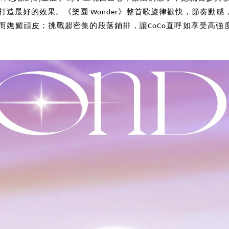
好的效果。《樂園 Wonder》整首歌旋律歡快，節奏動感，在蠢蠢
時而嫵媚頑皮；挑戰超密集的段落鋪排，讓CoCo直呼如享受高