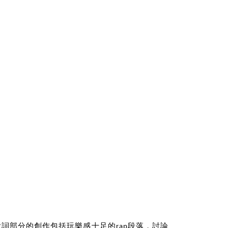
歌詞部分的創作包括玩樂感十足的rap段落，討論