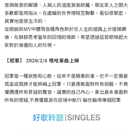
意與無意的解讀．人與人的溫度漸漸疏離，朋友家人之間大
多數都是用指尖，在虛擬的世界裡相互聯繫，看似很緊密，
其實他是很生冷的．
從歌曲到MV中體現各種角色對於在人生的道路上分道揚鑣
後，在靜靜思考當年的回憶的情節。希望透過這首歌喚起大
家對於身邊的人的珍視。
【冠軍】 2020/2/6 嘻哈單曲上線
冠軍是一種狀態和心態，從來不是簡單的事，也不一定需要
獎盃或獎牌才能夠稱上冠軍。只要勇敢面對所有挑戰，不畏
懼週遭所有質疑的聲音，誠實的自己內心，拿出真本事面對
所有的懷疑,不畏懼風浪在逆境中航行 輸也輸得像個冠軍