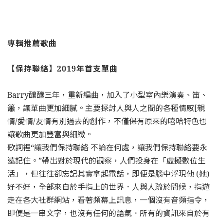
專輯推薦歌曲
【保持聯絡】2019年首支單曲
Barry釀釀三年，重新編曲，加入了小型室內樂演奏、笛、
簫，讓單曲更加細膩。主要探討人與人之間的各種情感[親
情/愛情/友情有別過去的創作，不僅保有原來的嘻哈特色也
讓歌曲更加豐富與細緻。
歌詞裡“讓我們保持聯絡 不論在何處，讓我們保持聯絡要永
遠記住。”帶出對於現代的觀察，人們投身在「虛擬數位生
活」，但往往卻忘記其實拿起電話，即便是腦中浮現他 (她)
好不好，全部來自於手指上的世界．人與人疏於問候，指遊
走在各大社群網站，看著頻幕上訊息，一個沒有音頻指令，
即便是一串文字，也沒有任何的語氣．所有的資訊來自於有