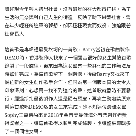
講述現今年輕人初出社會，沒有背景的在大都市打拼，為了
生活的無奈與對自己人生的徬徨，反映了時下M型社會，曾
在年少輕狂所追築的夢想，卻因種種現實而奴役，強迫跟著
社會長大。
這首歌是專輯裡最受坎坷的一首歌，Barry當初在歌曲製作
DEMO時，香港製作人找來了一個聲音很好的女生幫這首歌
錄製了一段旋律，後來因為這女聲有一些其他的工作無法及
時幫忙完成，為這首歌留下一個遺憾，後續Barry又找來了
幾位新的女生創作歌手合作，但因為第一個版本真的太令人
印象深刻。心想萬一找不到適合的聲，這首歌就暫時不要發
行，經過掙扎最後製作人還是硬著頭皮，再次主動邀請原來
幫這首歌唱DEMO版的女生來完成。殊不知這位最佳女聲
Sophy王嘉儀原來是2018年金音獎最佳海外音樂創作者獎
得獎者之一，讓這首歌得以順利完成錄製，也讓整張專輯多
了一個個性女聲。