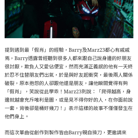
提到遇到最「假肖」的經驗，Barry及Marz23都心有戚戚
焉，Barry透露曾經聽到很多人都來跟自己說身邊的好朋友
很討厭，欺負人又愛佔便宜，然而充滿正義感的他有一天終
於忍不住替朋友們出氣，於是與好友起衝突，最後兩人關係
破裂，原本抱怨的人卻跟他還是朋友，讓他瞬間覺得有夠
「假肖」，笑說從此學乖！Marz23則說：「爬得越高，身
邊就越會充斥唯利是圖，或是見不得你好的人，在你面前說
一套，背後卻是桶好幾刀！」表示這樣的故事不僅僅發生在
他們身上。
而這次單曲從創作到製作皆由Barry親自操刀，更邀請來