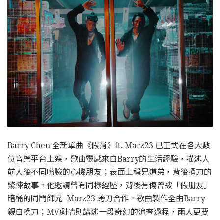
Barry Chen 全新單曲《假肖》ft. Marz23 已正式在各大數
位音樂平台上架，歌曲靈感來自Barry的生活經驗，描述人
前人後不同嘴臉的心機朋友；表面上稱兄道弟，背後捅刀的
驚悚故事。他邀請曾有同樣經歷，背後有傷曾被「假朋友」
暗桶的同門師兄- Marz23 跨刀合作。歌曲製作全由Barry
親自操刀；MV劇情則講述一段奇幻的追查過程，兩人更要