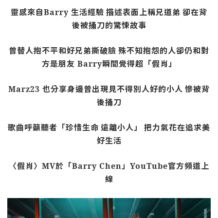
靈感來自
Barry
生活經驗
描述表面上稱兄道弟
卻在背
後被捅刀的驚悚故事
曾替人抱不平和好兄弟撕破臉
殊不知抱怨的人卻仍和對
方是朋友
Barry
瞬間覺得超「假肖」
Marz23
也分享身邊曾出現見不得別人好的小人
慘被背
後捅刀
歌曲呼籲聽者「珍惜生命
遠離小人」
把力氣花在追求美
好生活
〈假肖〉
MV
於「
Barry Chen
」
YouTube
官方頻道上
線