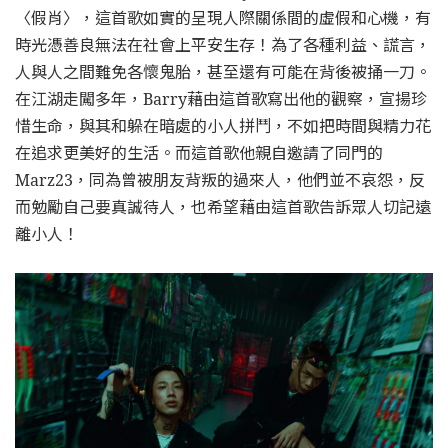
〈假肖〉，這首歌如實的呈現人際關係間的虛假和心機，有
時光憑善良無法在社會上平安生存！為了各種利益、謊言，
人與人之間難免各懷鬼胎，甚至還有可能在背後被捅一刀。
在江湖走闖多年，Barry藉由這首歌寫出他的觀察，宣揚珍
惜生命，與其和躲在暗處的小人拼鬥，不如把時間與精力花
在追求更美好的生活。而這首歌他親自邀請了同門的
Marz23，同為曾被朋友背叛的過來人，他們並不哀怨，反
而勉勵自己要真誠待人，也希望藉由這首歌告訴眾人切記遠
離小人！