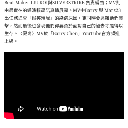
Beat Maker LIU KOI與SILVERSTRIKE 負責編曲；MV則
由最實在的導演賴禹諾真情展露。MV中Barry 與 Marz23
出任務追查「假笑殭屍」的染病原因，更同時要逃離他們襲
擊，然而最後也發現他們得要勇於面對自己的過去才能得以
生存。〈假肖〉MV於「Barry Chen」YouTube官方頻道
上線。