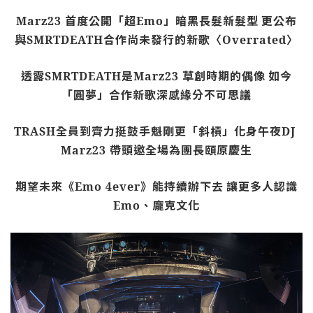
Marz23
首度公開「超
Emo
」暗黑長髮新髮型
更公布
與
SMRTDEATH
合作尚未發行的新歌〈
Overrated
〉
透露
SMRTDEATH
是
Marz23
草創時期的偶像
如今
「圓夢」合作新歌深感緣分不可思議
TRASH
全員到齊力挺鼓手魁剛更「斜槓」化身午夜
DJ
Marz23
帶頭邀全場為團長頤原慶生
期望未來《
Emo 4ever
》能持續辦下去
讓更多人認識
Emo
、龐克文化