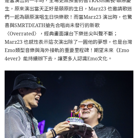
是當演出到一半時，全場更無預警的替TRASH團長-頤原慶
生，原來演出當天正好是頤原的生日，Marz23 也邀請歌迷
們一起為頤原演唱生日快樂歌！而當Marz23 演出時，也驚
喜與SMRTDEATH搶先合唱尚未發行的新歌
〈Overrated〉，經典畫面讓台下樂迷尖叫聲不斷；
Marz23 也感性表示這次演出除了一圓他的夢想，也是台灣
Emo類型音樂與海外接軌的重要里程碑！期望未來《Emo
4ever》能持續辦下去，讓更多人認識Emo文化。