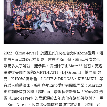
2022 《Emo 4ever》於週五(9/16)在台北NuZone登場，活
動由Marz23發起並促成，志在將Emo樂、龐克..等次文化
讓更多人了解並一起參與。演出除了由Marz23 號召，更邀
請遠從美國而來的SMRTDEATH、DJ Ground、怕胖團-閃
亮、K HOW 高浩哲、LOSTY & DROGAS、KIVΛMKII…等
音樂人輪番演出，吸引各地Emo愛好者聞風而至；Marz23
更在前晚首度公開「超Emo」暗黑長髮新髮型！Marz23 透
露《Emo 4ever》的發起源於去年底他在洛杉磯參與了一場
「Emo Nite」，因為深受震撼於是決定將活動「移植」台