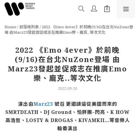
Home
/
部落格列表
/
2022 《Emo 4ever》於前晚(9/16)在台北NuZone登
場 由Marz23發起並促成志在推廣Emo樂、龐克..等次文化
2022 《Emo 4ever》於前晚
(9/16)在台北NuZone登場 由
Marz23發起並促成志在推廣Emo
樂、龐克..等次文化
2022-09-20
演出由
Marz23
號召
更邀請遠從美國而來的
SMRTDEATH
、
DJ Ground
、怕胖團
–
閃亮、
K HOW
高浩哲、
LOSTY & DROGAS
、
KIVΛMKII
…
等音樂人
輪番演出