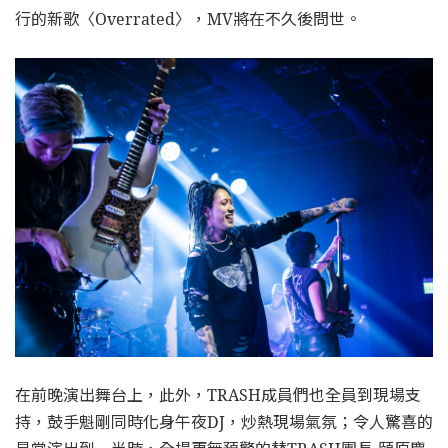
行的新歌〈Overrated〉，MV將在不久後問世。
在前晚演出舞台上，此外，TRASH成員們也全員到現場支
持，鼓手魁剛同時化身午夜DJ，炒熱現場氣氛；令人驚喜的