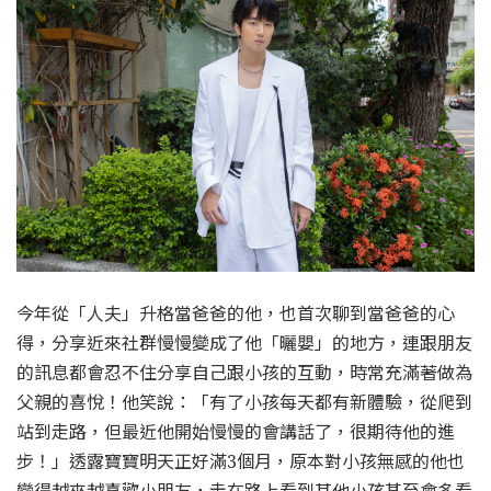
今年從「人夫」升格當爸爸的他，也首次聊到當爸爸的心
得，分享近來社群慢慢變成了他「曬嬰」的地方，連跟朋友
的訊息都會忍不住分享自己跟小孩的互動，時常充滿著做為
父親的喜悅！他笑說：「有了小孩每天都有新體驗，從爬到
站到走路，但最近他開始慢慢的會講話了，很期待他的進
步！」透露寶寶明天正好滿3個月，原本對小孩無感的他也