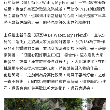
行的新歌〈逼瓦特 Be Water, My Friend〉一推出就有著好
成績，也讓許書豪對歌迷充滿感激。而他今(7/18)與媒體們
見面聊新作品，也聊到才剛當爸爸的心情，同步透露下半年
將開啟新專輯的計畫，期待見到許久未見的粉絲們！
上週推出新作品〈逼瓦特 Be Water, My Friend〉，並以少
見的「唱跳」之姿與大家見面的許書豪，今(7/18)為了新作
品特別與媒體們見面，並現身說法聊到接下來的計畫。許書
豪笑說：「很開心跟好朋友ED田一德合作，這次看到大家
最多的回饋是『原來許書豪會跳舞！』，因此讓我接下來想
挑戰更多過去從未嘗試的元素，然後試著融入我的作品！」
他也笑說：「之前因為身高比較高，跳舞不容易好看，之前
一直不敢跳。」剛當奶爸的他也會在家練舞，還會練給小孩
看，透露寶寶好像喜歡比較大的動作，邊看會邊笑。