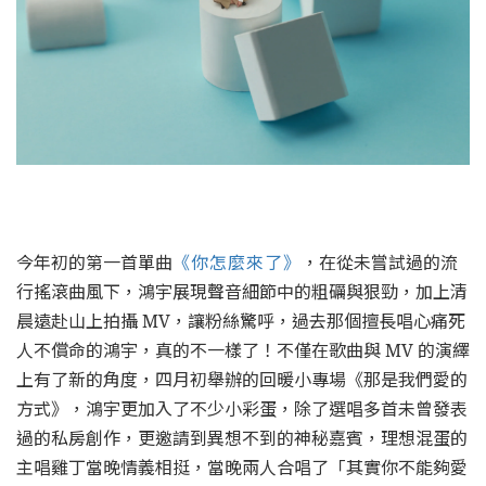
今年初的第一首單曲
《你怎麼來了》
，在從未嘗試過的流
行搖滾曲風下，鴻宇展現聲音細節中的粗礪與狠勁，加上清
晨遠赴山上拍攝 MV，讓粉絲驚呼，過去那個擅長唱心痛死
人不償命的鴻宇，真的不一樣了！不僅在歌曲與 MV 的演繹
上有了新的角度，四月初舉辦的回暖小專場《那是我們愛的
方式》，鴻宇更加入了不少小彩蛋，除了選唱多首未曾發表
過的私房創作，更邀請到異想不到的神秘嘉賓，理想混蛋的
主唱雞丁當晚情義相挺，當晚兩人合唱了「其實你不能夠愛