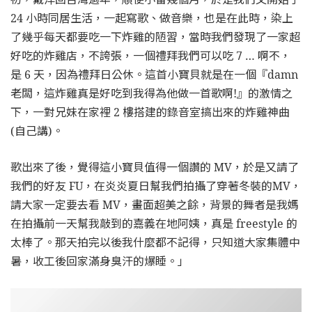
24 小時同居生活，一起寫歌、做音樂，也是在此時，染上
了幾乎每天都要吃一下炸雞的陋習，當時我們發現了一家超
好吃的炸雞店，不誇張，一個禮拜我們可以吃 7 … 啊不，
是 6 天，因為禮拜日公休。這首小寶貝就是在一個『damn
老闆，這炸雞真是好吃到我得為他做一首歌啊!』的激情之
下，一對兄妹在家裡 2 樓搭建的錄音室搞出來的炸雞神曲
(自己講)。
歌出來了後，覺得這小寶貝值得一個讚的 MV，於是又請了
我們的好友 FU，在炎炎夏日幫我們拍攝了穿著冬裝的MV，
請大家一定要去看 MV，畫面超美之餘，背景的舞者是我媽
在拍攝前一天幫我敲到的嘉義在地阿姨，真是 freestyle 的
太棒了。那天拍完以後我什麼都不記得，只知道大家集體中
暑，收工後回家滿身臭汗的爆睡。」