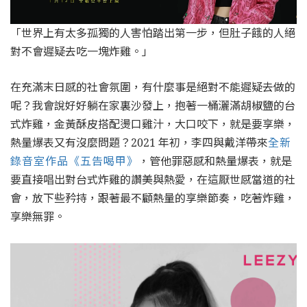
「世界上有太多孤獨的人害怕踏出第一步，但肚子餓的人絕
對不會遲疑去吃一塊炸雞。」
在充滿末日感的社會氛圍，有什麼事是絕對不能遲疑去做的
呢？我會說好好躺在家裏沙發上，抱著一桶灑滿胡椒鹽的台
式炸雞，金黃酥皮搭配燙口雞汁，大口咬下，就是要享樂，
熱量爆表又有沒麼問題？2021 年初，李四與戴洋帶來
全新
錄音室作品《五告喝甲》
，管他罪惡感和熱量爆表，就是
要直接唱出對台式炸雞的讚美與熱愛，在這厭世感當道的社
會，放下些矜持，跟著最不顧熱量的享樂節奏，吃著炸雞，
享樂無罪。