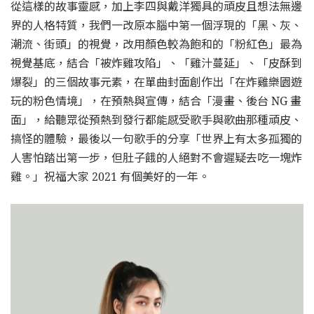
從這樣的故事靈感，加上李四與戴洋獨具的頑皮且想法無邊
界的人格特質，我們一改原本腦中第一個浮現的「黑、灰、
潮流、街頭」的視覺，改用顏色較為飽和的「粉紅色」最為
視覺基底，結合「被炸雞攻陷」、「雞汁蔓延」、「皮酥到
爆裂」的三個故事元素，在單曲封面創作出「在炸雞樂園遊
玩的粉色情境」，在預熱與宣傳，結合「漫畫、後台 NG 畫
面」，給聽眾從預熱到發行都能感受歌手與歌曲那種頑皮、
搞怪的體驗，最後以一句歌手的分享「世界上有太多孤獨的
人害怕踏出第一步，但肚子餓的人絕對不會遲疑去吃一塊炸
雞。」祝福大家 2021 有個美好的一年。