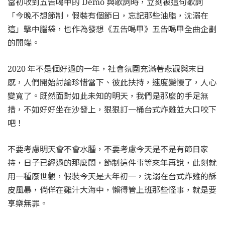
當初收到五告喝甲的 Demo 與歌詞時，立刻被這句歌詞
「今晚不想節制，假裝有個節日，忘記那些油脂，沈溺在
這」擊中腦袋，也作為發想《五告喝甲》五告喝甲全曲企劃
的開端。
2020 年不是個好過的一年，社會氛圍充滿著悲觀與末日
感，人們開始討論珍惜當下、彼此扶持，速度變慢了，人心
變寬了。既然面對如此未知的明天，我們是那麼的手足無
措，不如好好坐在沙發上，狠狠訂一桶台式炸雞並大口咬下
吧！
不要考慮明天會不會水腫，不要考慮今天是不是有節日家
持，日子已經過的那麼悶，節制這件事等來年再說，此刻就
用一種廢世觀，假裝今天是大年初一，沈溺在台式炸雞的酥
皮風暴，倘佯在雞汁大海中，懶得管上班那些怪事，就是要
享樂無罪。