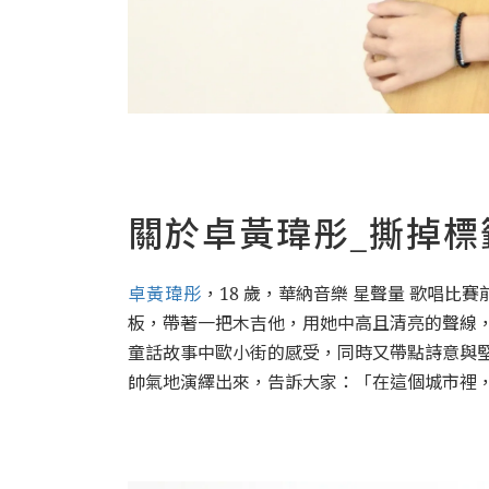
關於卓黃瑋彤_撕掉
卓黃瑋彤
，18 歲，華納音樂 星聲量 歌唱比賽前 1
板，帶著一把木吉他，用她中高且清亮的聲線
童話故事中歐小街的感受，同時又帶點詩意與堅
帥氣地演繹出來，告訴大家：「在這個城市裡