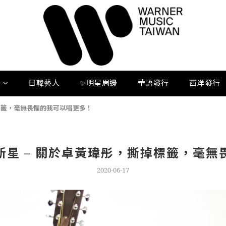
人
日韓藝人
✨明星周邊
華語發行
西洋發行
掉標籤，毫無畏懼的我可以唱更多！
力新星 – 關於卓黃瑋彤，撕掉標籤，毫
2020-06-17