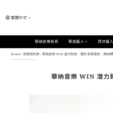
繁體中文
華納音樂首頁
華語藝人
西洋藝
Home
/
部落格列表
/
華納音樂 WIN 潛力新星 – 關於卓黃瑋彤，撕
華納音樂 WIN 潛