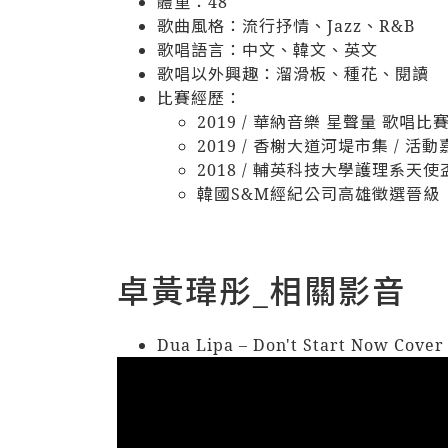
體重：48
歌曲風格：流行抒情、Jazz、R&B
歌唱語言：中文、韓文、英文
歌唱以外興趣：溜滑板、種花、閱讀
比賽經歷：
2019 / 華納音樂 星聲量 歌唱比賽 
2019 / 香榭大道河堤市集 / 活動
2018 / 輔英科技大學護理系天使
韓國S&M經紀公司高雄徵選晉級
卓黃瑋彤_相關影音
Dua Lipa – Don't Start Now Cove