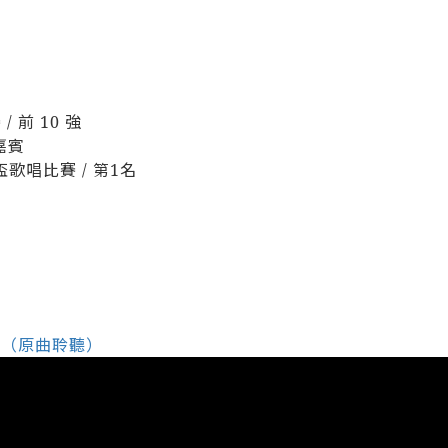
/ 前 10 強
嘉賓
盃歌唱比賽 / 第1名
r
（原曲聆聽）