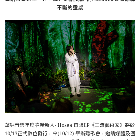
不斷的靈感
華納音樂年度嘻哈新人- Hosea 首張EP《三流藝術家》將於
10/13正式數位發行，今(10/12) 舉辦聽歌會，邀請媒體及圈