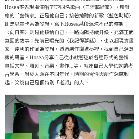
Hosea率先現場演唱了EP同名歌曲〈三流藝術家〉，所對
應的「藝術家」正是他自己；接著搶聽的新歌〈藍色時期〉
即是以畢卡索為發想，寫下Hosea某段混沌不已的時期；
〈向日葵〉則是他接納自己，一路向陽持續升級，充滿正面
氛圍的故事；先前已曝光的〈我記得夢話〉，也以超現實畫
家－達利的作品為發想，透過創作鑽進夢裡，找到自己潛意
識的聲音。Hosea分享自己從小就著迷於各種形式的藝術，
包括文學、雕刻、音樂、畫作…等，就連自己大學也就讀考
古學系，對於人類在不同年代、時期的習性與創作深感興
趣，笑說自己是個特別「老派」的人。