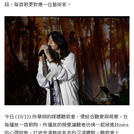
段，每首歌更對應一位藝術家。
今日 (10/12) 所舉辦的媒體聽歌會，便結合聽覺與視覺，在
每播放一首歌時，所播放的視覺讓聽者彷彿一起掉進Hosea
的心理狀態，打造充滿藝術氣息的沉浸體驗。聽歌會上