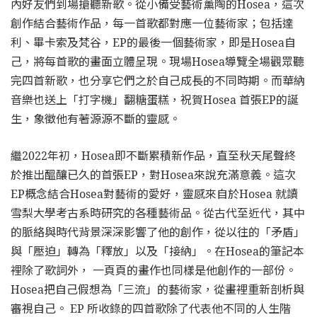
內好友們到場搶聽新歌。從小備受藝術薰陶的Hosea，這次
創作結合藝術作品，每一首歌都對應一位藝術家；包括達
利、畢卡索及梵谷，EP的最後一個藝術家，即是Hosea自
己，將每首歌的畫面立體呈現。現場Hosea導覽全場觀眾聽
完四首新歌，也分享它們之於自己成長的不同時期。而華納
音樂也送上「打字機」翻糖蛋糕，祝賀Hosea 首張EP的誕
生，象徵他有著源源不斷的靈感。
繼2022年初，Hosea即不斷累積新作品，直至秋天尾聲終
於推出醞釀已久的首張EP，對Hosea來說充滿意義。這次
EP概念結合Hosea對藝術的愛好，靈感來自於Hosea 就讀
雪梨大學考古系時研究的各種藝術品。從古代至近代，其中
的脈絡與時代背景深深影響了他的創作，從以往的「矛盾」
與「壓迫」轉為「釋放」以及「接納」。在Hosea的筆記本
裡除了歌詞外， 一頁頁的畫作也同樣是他創作的一部份。
Hosea把自己假想為「三流」的藝術家，從畫裡重新剖析與
審視自己。 EP 所收錄的四首歌除了代表他不同的人生階