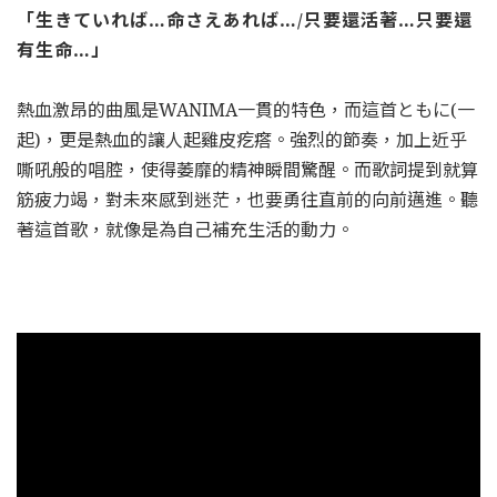
「生きていれば…命さえあれば…/只要還活著…只要還
有生命…」
熱血激昂的曲風是WANIMA一貫的特色，而這首ともに(一
起)，更是熱血的讓人起雞皮疙瘩。強烈的節奏，加上近乎
嘶吼般的唱腔，使得萎靡的精神瞬間驚醒。而歌詞提到就算
筋疲力竭，對未來感到迷茫，也要勇往直前的向前邁進。聽
著這首歌，就像是為自己補充生活的動力。