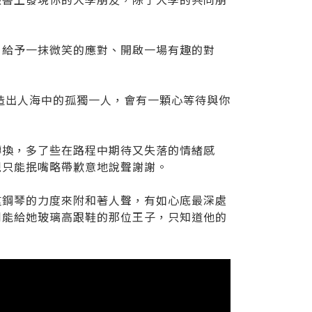
、給予一抹微笑的應對、開啟一場有趣的對
造出人海中的孤獨一人，會有一顆心等待與你
轉換，多了些在路程中期待又失落的情緒感
現只能抿嘴略帶歉意地說聲謝謝。
重鋼琴的力度來附和著人聲，有如心底最深處
到能給她玻璃高跟鞋的那位王子，只知道他的