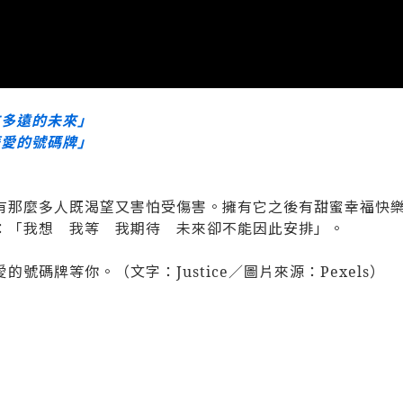
在多遠的未來」
著愛的號碼牌」
有那麼多人既渴望又害怕受傷害。擁有它之後有甜蜜幸福快
：「我想 我等 我期待 未來卻不能因此安排」。
碼牌等你。（文字：Justice／圖片來源：Pexels）