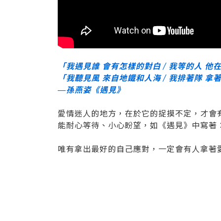
「我遇見誰 會有怎樣的對白 / 我等的人 他
「我聽見風 來自地鐵和人海 / 我排著隊 拿
—孫燕姿《遇見》
愛情迷人的地方，在於它的捉摸不定，才會
能耐心等待、小心盼望，如《遇見》中寫著
唯有拿出最好的自己應對，一定會有人拿著愛的號