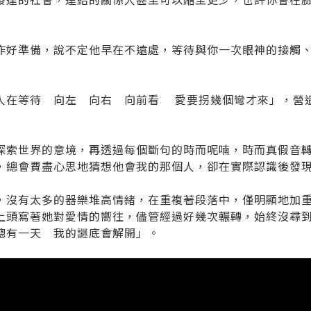
作好準備，說不定他早在不遠處，等待與你一次眼神的接觸
人在等待 向左 向右 向前看 愛要拐幾個彎才來」，營
探索世界的意境，再透過每個斷句的時而呢喃，時而真假音
，總會費盡心思地猜想他會我的那個人，卻在實際認識後發
，沒有太多的器樂堆高情緒，在重複著段落中，僅明顯地加
上頭寫著她對愛情的嚮往，儘管經過好幾次輾轉，始終沒尋
總有一天 我的謎底會解開」。