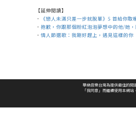
【延伸閱讀】
．
《戀人未滿只差一步就脫單》5 首給你取
．
抱歉，你跟那個粉紅泡泡夢想中的他/她
．
情人節選歌：我剛好趕上，遇見這樣的你
華納音樂台灣為提供最佳的閱
「我同意」而繼續使用本網站