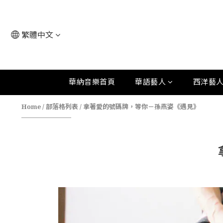
繁體中文
華納音樂首頁
華語藝人
西洋藝
Home
/
部落格列表
/
拿著愛的號碼牌，等你－孫燕姿《遇見》