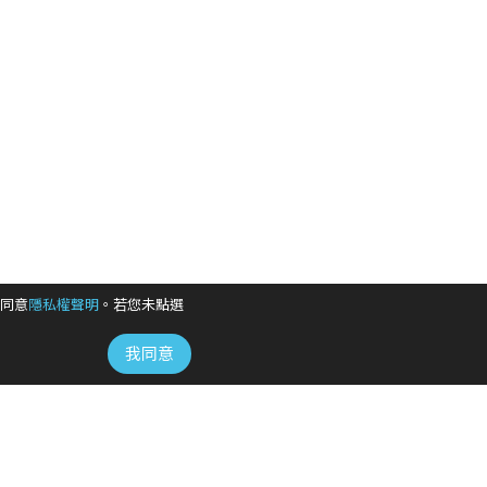
同意
隱私權聲明
。若您未點選
我同意
地址 /
臺北市信義區信義路五段108號2樓B室
時間 / 10:00-17:00
電話 / +886-2-2715-8899
購物網客服信箱：e-warner@warnermusic.com