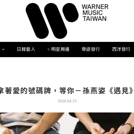
人
日韓藝人
✨明星周邊
華語發行
西洋發行
拿著愛的號碼牌，等你－孫燕姿《遇見
2020-04-23