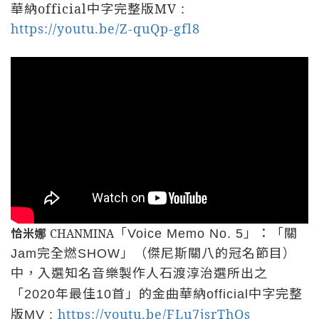
華納
official
中字完整版
MV :
https://youtu.be/Z-quQp-gfl8
「
」：「關
恰米娜
CHANMINA
Voice Memo No. 5
完全燃
」（傑尼斯關八的冠名節目）
Jam
SHOW
中，入選知名音樂製作人石渡淳治選所出之
「
年最佳
首」的金曲
華納
中字完整
2020
10
official
版
https://youtu.be/FLu7jsrThOs
MV :