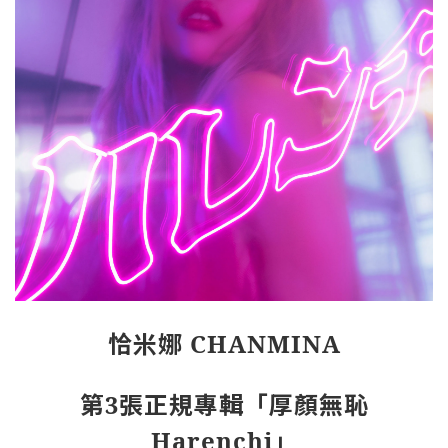
恰米娜
CHANMINA
第
3
張正規專輯「厚顏無恥
Harenchi
」