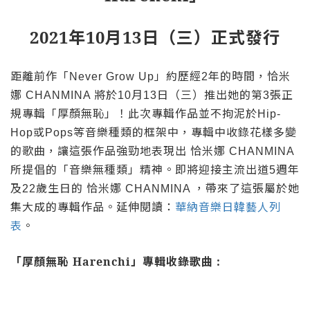
2021
年
10
月
13
日（三）正式發行
距離前作「
」約歷經
年的時間，恰米
Never Grow Up
2
娜
將於
月
日（三）推出她的第
張正
CHANMINA
10
13
3
規專輯「厚顏無恥」！此次專輯作品並不拘泥於
Hip-
或
等音樂種類的框架中，專輯中收錄花樣多變
Hop
Pops
的歌曲，讓這張作品強勁地表現出
恰米娜
CHANMINA
所提倡的「音樂無種類」精神。即將迎接主流出道
週年
5
及
歲生日的
恰米娜
，帶來了這張屬於她
22
CHANMINA
集大成的專輯作品。延伸閱讀：
華納音樂日韓藝人列
表
。
「厚顏無恥
Harenchi
」專輯收錄歌曲
: