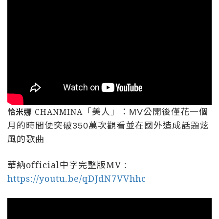
「美人」：
公開後僅花一個
恰米娜
CHANMINA
MV
月的時間便突破
萬次觀看並在國外造成話題炫
350
風的歌曲
華納
official
中字完整版
MV :
https://youtu.be/qDJdN7VVhhc