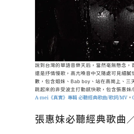
說到台灣的華語音樂天后，當然毫無懸念，
還是抒情慢歌，高亢嗓音中又隨處可見細膩
數，包含姐妹、
、站在高崗上、三
Bab boy
跳起來的非受波主打動感快歌，包含張惠妹
/
A-mei《真實》專輯 必聽經典歌曲/歌詞/MV
。
張惠妹必聽經典歌曲