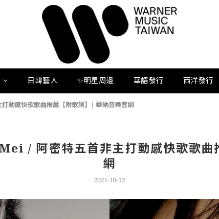
人
日韓藝人
✨明星周邊
華語發行
西洋發行
首非主打動感快歌歌曲推薦【附歌詞】| 華納音樂官網
Mei / 阿密特五首非主打動感快歌歌
網
2021-10-12