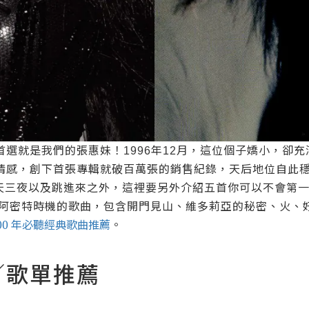
首選就是我們的張惠妹！
年
月，這位個子嬌小，卻充
1996
12
情感，創下首張專輯就破百萬張的銷售紀錄，天后地位自此
天三夜以及跳進來之外，這裡要另外介紹五首你可以不會第
阿密特時機的歌曲，包含開門見山、維多莉亞的秘密、火、
00 年必聽經典歌曲推薦
。
／歌單推薦