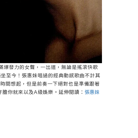
滿爆發力的女聲，一出道，無論是搖滾快歌
穩坐至今！張惠妹唱過的經典動感歌曲不計其
一時間想起，但是前奏一下絕對也是準備跟著
好膽你就來以及
級娛樂。延伸閱讀：
張惠妹
A