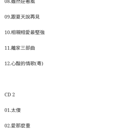
08.雖然逆著風
09.跟夏天說再見
10.相親相愛最堅強
11.離家三部曲
12.心酸的情歌(粵)
CD 2
01.太傻
02.愛那麼重