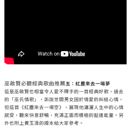
巫啟賢必聽經典歌曲推薦
五：紅塵來去一場夢
這是巫啟賢也相當令人愛不釋手的一首經典好歌，過去
的「巫氏情歌」，訴說世間男女困於情愛的糾結心情，
但這首《紅塵來去一場空》，展現他瀟灑人生中的心情
感受，聽來快意舒暢，充滿正面而積極的豁達能量。另
外也附上費玉清的版本給大家參考。