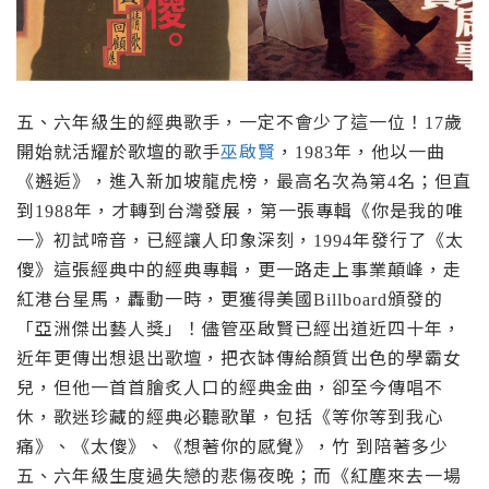
五、六年級生的經典歌手，一定不會少了這一位！
歲
17
開始就活耀於歌壇的歌手
巫啟賢
，
年，他以一曲
1983
《邂逅》，進入
新加坡龍虎榜
，最高名次為第
名；但直
4
到
年，才轉到台灣發展，第一張專輯《你是我的唯
1988
一》初試啼音，已經讓人印象深刻，
年發行了《太
1994
傻》這張經典中的經典專輯，更一路走上事業顛峰，走
紅港台星馬，轟動一時，更獲得美國
頒發的
Billboard
「亞洲傑出藝人獎」！
儘管巫啟賢已經出道近四十年，
近年更傳出想退出歌壇，把衣缽傳給顏質出色的學霸女
兒，但他一首首膾炙人口的經典金曲，卻至今傳唱不
休，歌迷珍藏的經典必聽歌單，包括《等你等到我心
痛》、《太傻》、《想著你的感覺》，竹
到陪著多少
五、六年級生度過失戀的悲傷夜晚；而《紅塵來去一場