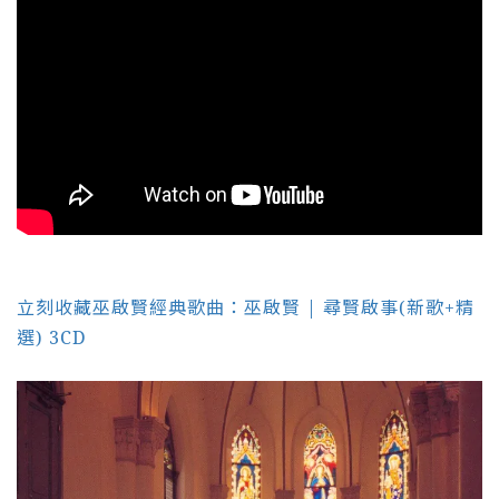
立刻收藏巫啟賢經典歌曲：巫啟賢 | 尋賢啟事(新歌+精
選) 3CD