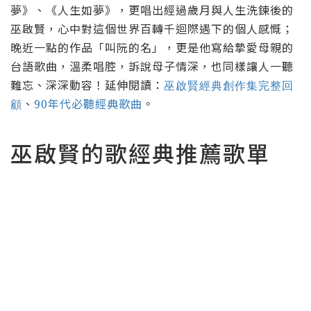
夢》
、《人生如夢》，更唱出經過歲月與人生洗鍊後的
巫啟賢，心中對這個世界百轉千迴際遇下的個人感慨；
晚近一點的作品「叫阮的名」，更是他寫給摯愛母親的
台語歌曲，溫柔唱腔，訴說母子情深，也同樣讓人一聽
難忘、深深動容！延伸閱讀：
巫啟賢經典創作集完整回
、
90年代必聽經典歌曲
。
顧
巫啟賢的歌經典推薦歌單