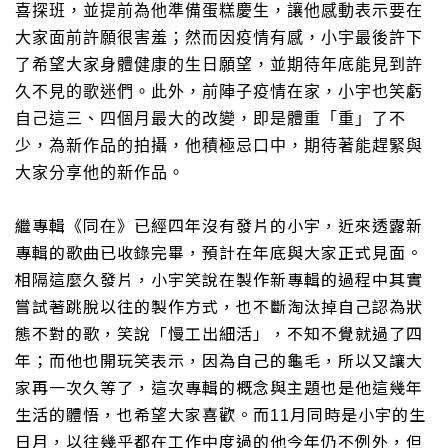
喜探班，並提前為他準備蛋糕慶生，讓他感動表示要在
大家面前許願很害羞；然而因疫情有感，小宇最後許下
了希望大家身體健康的生日願望，並期待年底能見到許
久不見的歌迷們。此外，前陣子疫情在家，小宇也笑虧
自己這三、四個月最大的改變，即是體重「重」了不
少，為新作品的拍攝，他積極忌口中，期待著能趕緊與
大家分享他的新作品。
繼專輯《同在》已經四年沒有發片的小宇，近來透露新
專輯的歌曲已收錄完畢，預計在年底與大家正式見面。
相隔這麼久發片，小宇笑說在製作新專輯的過程中其實
嘗試著跳脫以往的製作方式，也不斷淘汰掉自己認為狀
態不對的歌，笑說「慢工出細活」，不知不覺就過了四
年；而他也
開玩笑表示
，
因為自己的龜毛，所以又讓大
家再一次久等了，這次專輯的概念與主題也是他這幾年
生活的體悟
，也希望大家喜歡
。
而
月同時是小宇的生
11
日月，以往幾乎都在工作中度過的他今年仍不例外，但