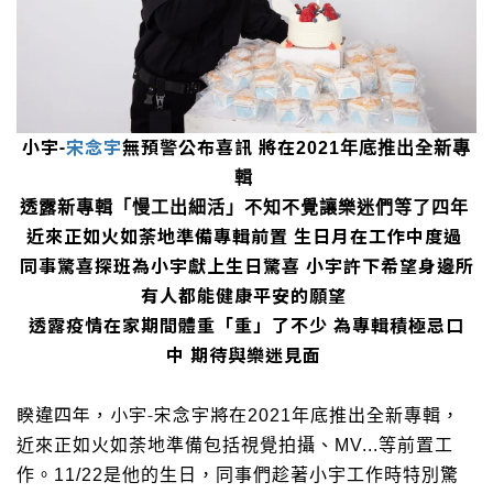
小宇-
宋念宇
無預警公布喜訊
將在
2021
年底推出全新專
輯
透露新專輯「慢工出細活」不知不覺讓樂迷們等了四年
近來正如火如荼地準備專輯前置
生日月在工作中度過
同事驚喜探班為小宇獻上生日驚喜
小宇許下希望身邊所
有人都能健康平安的願望
透露疫情在家期間體重「重」了不少
為專輯積極忌口
中
期待與樂迷見面
睽違四年，小宇
-
宋念宇將在
2021
年底推出全新專輯，
近來正如火如荼地準備包括視覺拍攝、
MV...
等前置工
作。
11/22
是他的生日，同事們趁著小宇工作時特別驚