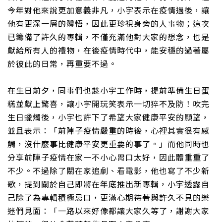
今年對他來說更加意義非凡，小宇表示在疫情過後，讓
他有更深一層的體悟，因此更珍視身旁的人事物；這次
已籌備了許久的專輯，不僅充滿他對大家的想念，也是
獻給所有人的禮物，在後疫情時代中，能安穩的過著屬
於彼此的日常，
再
重要不過。
在生日前夕，同事們也趁小宇工作時，提前準備生日蛋
糕並獻上驚喜，讓小宇開玩笑表示一切猝不及防！吹完
生日蠟燭後，小宇也許下了希望大家健康平安的願望，
並且表示：「前陣子疫情嚴重的時
後
，心裡其實很有感
觸，沒什麼事比健康平安更重要的事了。」而他同時也
分享前陣子疫情在家一不小心胃口太好，因此體重重了
不少。不過除了關在家追劇、看電影，他也寫了不少新
歌，提到關於自己即將在年底推出新專輯，小宇透露自
己除了為專輯積極忌口，更滿心期待著與許久不見的樂
迷們見面：「一路以來好像都讓大家久等了，謝謝大家