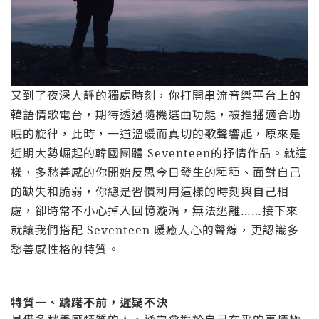
又到了夜深人靜的獨處時刻，你打開串流音樂平台上的
韓語情歌電台，期待透過隨機選曲功能，被推播適合助
眠的旋律，此時，一道溫暖而真切的歌聲響起，原來是
近期大勢崛起的韓國團體 Seventeen的抒情作品。就這
樣，多愁善感的你開始反思今日發生的種種、面對自己
的缺失和脆弱，你總是習慣利用這樣的時刻與自己相
處，卻時常不小心掉入回憶漩渦，無法逃離……接下來
就讓我們搭配 Seventeen 暖癒人心的聲線，更認識多
愁善感性格的特質。
特質一、躊躇不前，遲疑不決