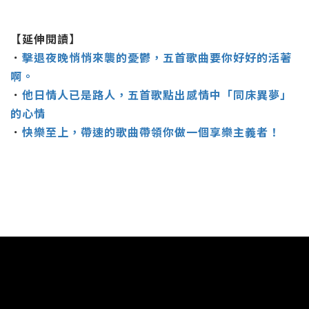
【延伸閱讀】
．
擊退夜晚悄悄來襲的憂鬱，五首歌曲要你好好的活著
啊。
．
他日情人已是路人，五首歌點出感情中「同床異夢」
的心情
．
快樂至上，帶速的歌曲帶領你做一個享樂主義者！