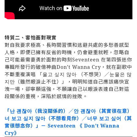
特質二、害怕面對現實
對自我要求極高、長時間習慣和逃避共處的多愁善感型
人格，即便已擁有反省的時機，仍會避重就輕，忽略自
己可能最需要勇於面對的時刻Seventeen 在第四張迷你
專輯所發行的破億神曲Don’t Wanna Cry，就在副歌中
不斷重複演唱 「울고 싶지 않아 （不想哭）／눈물은 많
지만（雖然眼淚止不住）」，明明知道自己應該痛快宣
洩一場，卻寧願逞強，不願讓自己以眼淚表達自己對這
段關係的重視，深陷於感情的挫敗。
「난 괜찮아（我沒關係的）／안 괜찮아（其實很在意）
너 보고 싶지 않아（不想看見你）／너무 보고 싶어（其
實很想念你）」
－ Seventeen 《 Don’t Wanna
Cry》