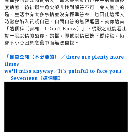
具備多愁善感特質的人，通常會對於自己在乎的事情極
度執著，彷彿鑽牛角尖般非找到解答不可，令人無奈的
是，生活中有太多事情並沒有標準答案，也因此這類人
時常會陷入質疑自己、自問自答的無限迴圈。就像這首
「這個嘛（글쎄／I Don't Know）」，從歌名就能看出
對一段感情的猶豫、畏懼，即便感情已按下暫停鍵，仍
會不小心困於念舊中而無法自拔。
「불필요해（不必要的） ／there are plenty more
times
we'll miss anyway／It's painful to face you」
－ Seventeen《這個嘛》