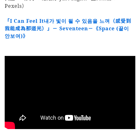
Pexels）
「I Can Feel It내가 빛이 될 수 있음을 느껴（感受到
我能成為那道光）」
－ Seventeen－《Space (끝이
안보여)》