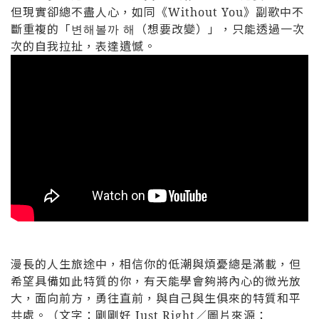
但現實卻總不盡人心，如同《Without You》副歌中不
斷重複的「변해볼까 해（想要改變）」，只能透過一次
次的自我拉扯，表達遺憾。
漫長的人生旅途中，相信你的低潮與煩憂總是滿載，但
希望具備如此特質的你，有天能學會夠將內心的微光放
大，面向前方，勇往直前，與自己與生俱來的特質和平
共處。（文字：剛剛好 Just Right／圖片來源：