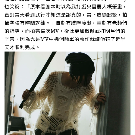
也
笑說
：「原本看腳本時以為武打戲只需要大概筆畫，
直到當天看到武行才知道是認真的，當下皮繃超緊，拍
攝空檔有時間就練。」自虧有肢體障礙，幸虧有老師們
的指導。而
拍完這次
MV
，從此更加敬佩武
打明星們
的
辛苦，因為光是
MV
中幾個簡單的動作就讓他花了近半
天才順利完成。