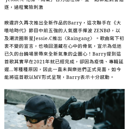
逐，過程驚險刺激
睽違許久再次推出全新作品的
Barry
，這次聯手在《大
嘻哈時代》節目中前五強的人氣選手禪波
ZENBØ
，以
及潮流圈新星
Jessie.C
推出〈
Raingang
〉。歌曲寫下初
衷不變的宣言，也喚回潛藏在心中的骨氣，宣示為低迷
已久的台饒場景帶來全新氣象的企圖心！
Barry
提到這
首歌其實早在
2021
年就已經完成，卻因為疫情、專輯延
遲
…
等種種原因，因此一直未與樂迷們正式見面，如今
能將這首歌以
MV
形式呈現，
Barry
表示十分感動。