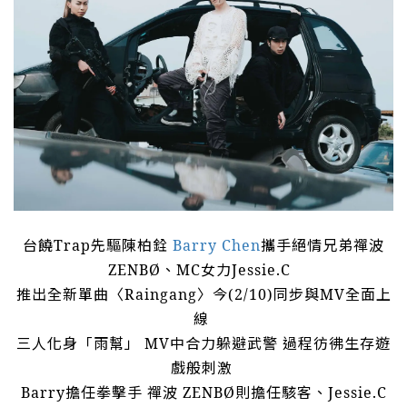
台饒
Trap
先驅陳柏銓
Barry Chen
攜手絕情兄弟禪波
ZENBØ
、
MC
女力
Jessie.C
推出全新單曲〈
Raingang
〉今
(2/10)
同步與
MV
全面上
線
三人化身「雨幫」
MV
中合力躲避武警
過程彷彿生存遊
戲般刺激
Barry
擔任拳擊手
禪波
ZENBØ
則擔任駭客、
Jessie.C