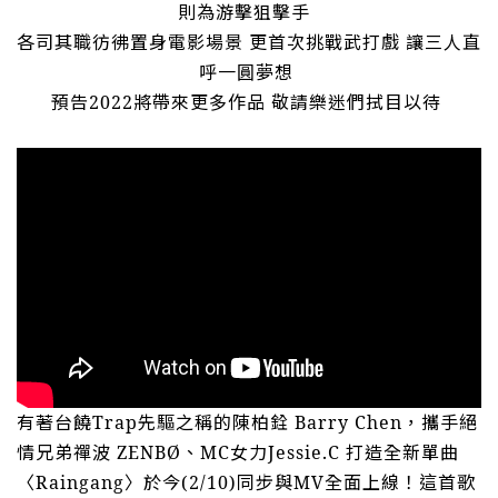
則為游擊狙擊手
各司其職彷彿置身電影場景
更首次挑戰武打戲
讓三人直
呼一圓夢想
預告
2022
將帶來更多作品
敬請樂迷們拭目以待
有著台饒
Trap
先驅之稱的陳柏銓
Barry Chen
，攜手絕
情兄弟禪波
ZENBØ
、
MC
女力
Jessie.C
打造全新單曲
〈
Raingang
〉於今
(2/10)
同步與
MV
全面上線！這首歌