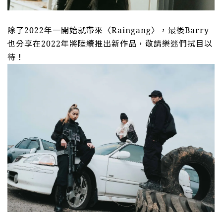
除了
2022
年一開始就帶來〈
Raingang
〉，最後
Barry
也分享在
2022
年將陸續推出新作品，敬請樂迷們拭目以
待！