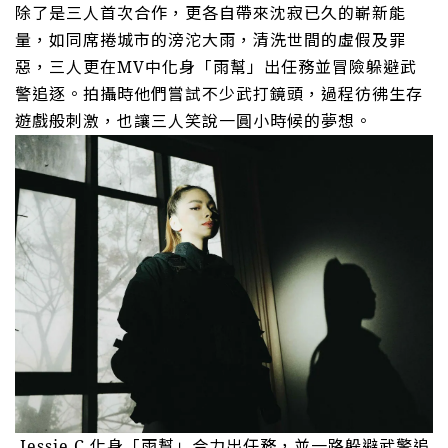
除了是三人首次合作，更各自帶來沈寂已久的嶄新能
量，如同席捲城市的滂沱大雨，清洗世間的虛假及罪
惡，三人更在
MV
中化身「雨幫」出任務並冒險躲避武
警追逐。拍攝時他們嘗試不少武打鏡頭，過程彷彿生存
遊戲般刺激，也讓三人笑說一圓小時候的夢想。
Jessie.C
化身「雨幫」合力出任務，並一路躲避武警追