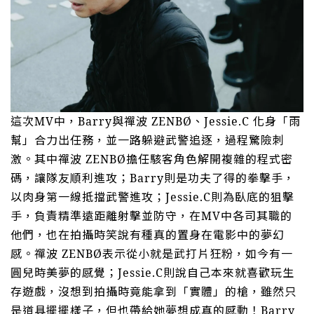
這次
MV
中，
Barry
與禪波
ZENBØ
、
Jessie.C
化身「雨
幫」合力出任務，並一路躲避武警追逐，過程驚險刺
激。其中禪波
ZENBØ
擔任駭客角色解開複雜的程式密
碼，讓隊友順利進攻；
Barry
則是功夫了得的拳擊手，
以肉身第一線抵擋武警進攻；
Jessie.C
則為臥底的狙擊
手，負責精準遠距離射擊並防守，在
MV
中各司其職的
他們，也在拍攝時笑說有種真的置身在電影中的夢幻
感。禪波
ZENBØ
表示從小就是武打片狂粉，如今有一
圓兒時美夢的感覺；
Jessie.C
則說自己本來就喜歡玩生
存遊戲，沒想到拍攝時竟能拿到「實體」的槍，雖然只
是道具擺擺樣子，但也帶給她夢想成真的感動！
Barry