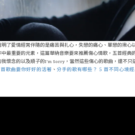
說明了愛情經常伴隨的是痛苦與扎心，失戀的痛心、單戀的揪心
作中最重要的元素，這篇華納音樂要來推薦傷心情歌，五首經典
的我懷念的以及順子的
，當然這些傷心的歌曲，還不只
I’m Sorry
五首歌曲要你好好的活著
、
分手的歌有哪些？ 5 首不同心境