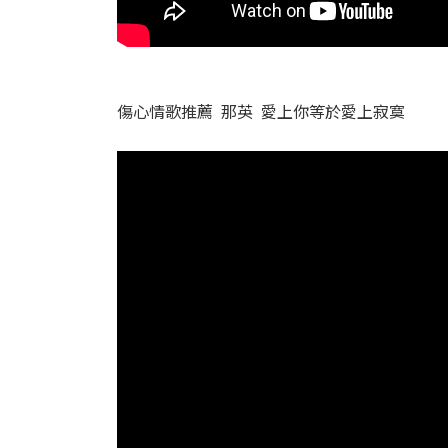
傷心情歌推薦 那英 愛上你等於愛上寂寞