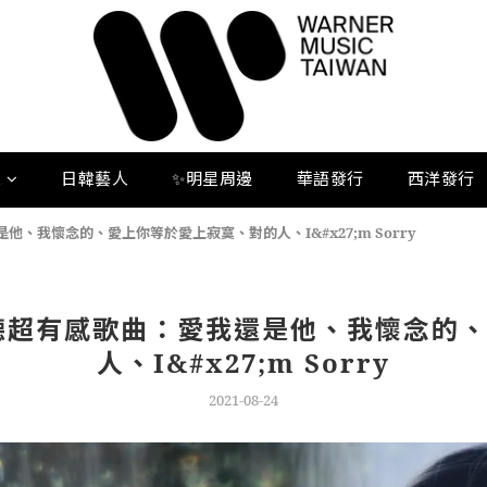
人
日韓藝人
✨明星周邊
華語發行
西洋發行
、我懷念的、愛上你等於愛上寂寞、對的人、I&#x27;m Sorry
聽超有感歌曲：愛我還是他、我懷念的
人、I&#x27;m Sorry
2021-08-24