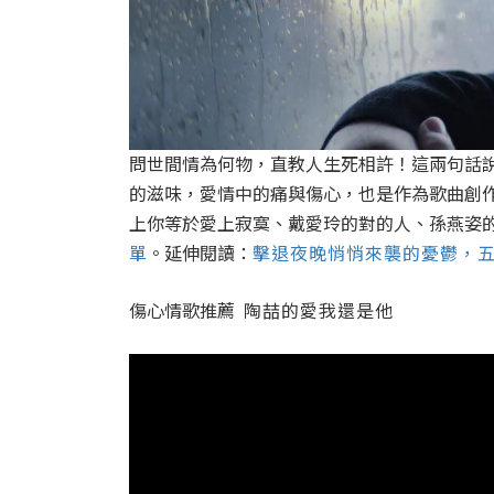
問世間情為何物，直教人生死相許！這兩句話
的滋味，愛情中的痛與傷心，也是作為歌曲創
上你等於愛上寂寞、戴愛玲的對的人、孫燕姿
單
。延伸閱讀：
擊退夜晚悄悄來襲的憂鬱，
傷心情歌推薦
陶喆的愛我還是他