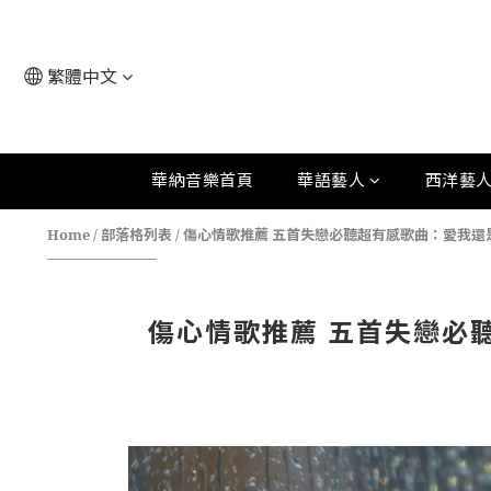
繁體中文
華納音樂首頁
華語藝人
西洋藝
Home
/
部落格列表
/
傷心情歌推薦 五首失戀必聽超有感歌曲：愛我還是他
傷心情歌推薦 五首失戀必