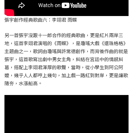
張宇創作經典歌曲六：李翊君 雨蝶
另一首張宇沒跟十一郎合作的經典歌曲，更是紅片兩岸三
地，這首李翊君演唱的《雨蝶》，是瓊瑤大戲《還珠格格》
主題曲之一，歌詞由瓊瑤與許常德創作，而背後作曲的就是
張宇，這首歌寫出劇中男女主角，糾結在宮廷中的情感糾
葛，搭配上李翊君渾厚的歌聲，當時，從小學生到阿公阿
嬤，幾乎人人都哼上幾句，加上戲一路紅到對岸，更是讓歌
隨夯，水漲船高。