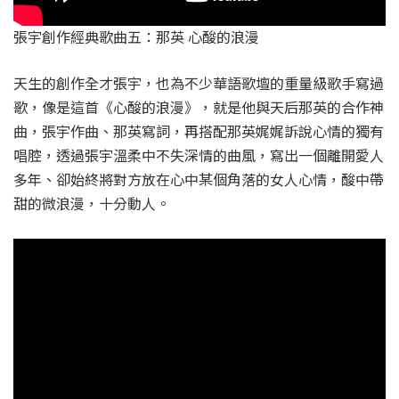
張宇創作經典歌曲五：那英 心酸的浪漫
天生的創作全才張宇，也為不少華語歌壇的重量級歌手寫過
歌，像是這首《心酸的浪漫》，就是他與天后那英的合作神
曲，張宇作曲、那英寫詞，再搭配那英娓娓訴說心情的獨有
唱腔，透過張宇溫柔中不失深情的曲風，寫出一個離開愛人
多年、卻始終將對方放在心中某個角落的女人心情，酸中帶
甜的微浪漫，十分動人。