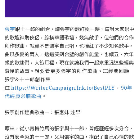
張宇
跟十一郎的組合，讓張宇的歌紅極一時，這對大家眼中
的歌壇神鵰俠侶，綜橫華語歌壇，幾無敵手，但他們的合作
創作歌曲，就算不是張宇自己唱，也捧紅了不少知名歌手，
曲風多變的兩人，透過雙劍合璧的創作能量，也讓五、六年
級的歌迷們，大飽耳福，現在就讓我們一起來重溫這些經典
背後的故事。
想要看更多張宇的創作歌曲。
🎞經典回顧
張宇&十一郎創作集
🎞
https://WriterCampaign.lnk.to/BestP
LY
。
90年
代經典必聽歌曲
。
張宇創作經典歌曲一：張惠妹 趁早
原來，從小青梅竹馬的張宇與十一郎，曾經歷經多次分合，
沒有安全感的十一郎，又用張宇的曲，搭配了自己心情的歌