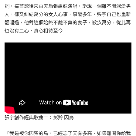
詞，這首歌後來由天后張惠妹演唱，訴說一個離不開深愛男
人，卻又糾結萬分的女人心事，事隔多年，張宇自己也重新
翻唱過，他對這個始終不離不棄的妻子，歉疚萬分，從此再
也沒有二心，真心相待至今。
張宇創作經典歌曲二：彭羚 囚鳥
「我是被你囚禁的鳥，已經忘了天有多高、如果離開你給我