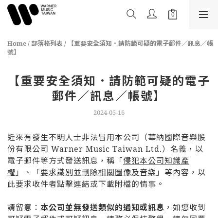
Home
/
部落格列表
/
【重要安全須知．請防範可疑的電子郵件／訊息／帳
號】
【重要安全須知．請防範可疑的電子
郵件／訊息／帳號】
2024-05-16
近來有發生不明人士非法冒用本公司（華納國際音樂股
份有限公司 Warner Music Taiwan Ltd.）名義，以
電子郵件等方式發送訊息，稱「
侵犯本公司知識
產
權
」、「
要求識別並刪除相關圖像及音樂
」等內容，
以
此要求收件者點擊連結或下載附檔的情事。
請留意：
本公司並無發送類似的通知或訊息
，
如您收到