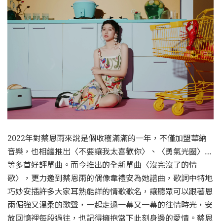
2022年對蔡恩雨來說是個收穫滿滿的一年，不僅加盟華納
音樂，也相繼推出〈不要讓我太喜歡你〉、〈勇氣光圈〉…
等多首好評單曲。而今推出的全新單曲〈沒完沒了的情
歌〉，更力邀到蔡恩雨的偶像韋禮安為她譜曲，歌詞中特地
巧妙安插許多大家耳熟能詳的情歌歌名，讓聽眾可以跟著恩
雨倔強又溫柔的歌聲，一起走過一幕又一幕的往情時光，安
放回憶裡每段過往，也記得擁抱當下此刻身邊的愛情。蔡恩