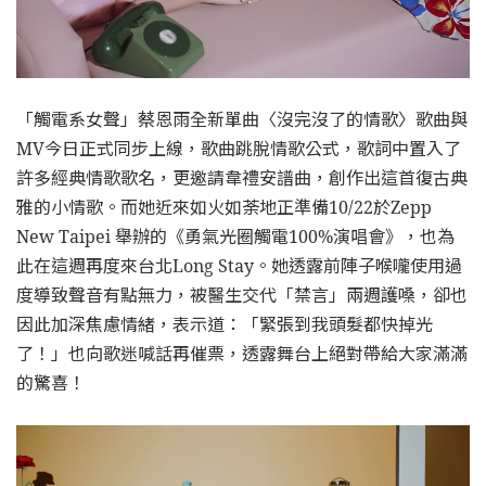
「觸電系女聲」蔡恩雨全新單曲〈沒完沒了的情歌〉歌曲與
MV今日正式同步上線，歌曲跳脫情歌公式，歌詞中置入了
許多經典情歌歌名，更邀請韋禮安譜曲，創作出這首復古典
雅的小情歌。而她近來如火如荼地正準備10/22於Zepp
New Taipei 舉辦的《勇氣光圈觸電100%演唱會》，也為
此在這週再度來台北Long Stay。她透露前陣子喉嚨使用過
度導致聲音有點無力，被醫生交代「禁言」兩週護嗓，卻也
因此加深焦慮情緒，表示道：「緊張到我頭髮都快掉光
了！」也向歌迷喊話再催票，透露舞台上絕對帶給大家滿滿
的驚喜！