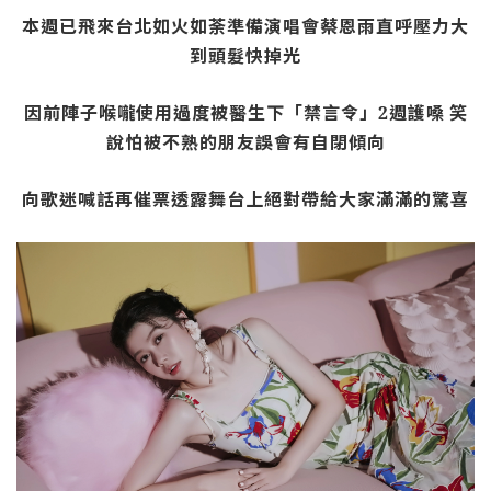
本週已飛來台北如火如荼準備演唱會蔡恩雨直呼壓力大
到頭髮快掉光
因前陣子喉嚨使用過度被醫生下「禁言令」
2
週護嗓
笑
說怕被不熟的朋友誤會有自閉傾向
向歌迷喊話再催票透露舞台上絕對帶給大家滿滿的驚喜