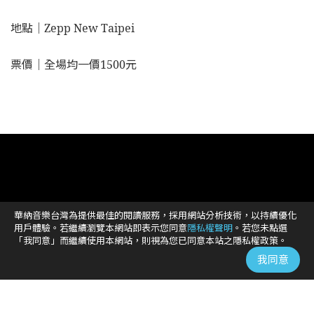
地點｜Zepp New Taipei
票價｜全場均一價1500元
華納音樂台灣為提供最佳的閱讀服務，採用網站分析技術，以持續優化
用戶體驗。若繼續瀏覽本網站即表示您同意
隱私權聲明
。若您未點選
「我同意」而繼續使用本網站，則視為您已同意本站之隱私權政策。
我同意
地址 /
臺北市信義區信義路五段108號2樓B室
時間 / 10:00-17:00