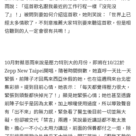
雨說：「這首歌名跟我最近的工作行程一樣『沒完沒
了』！」被問到要如何介紹這首歌，她則笑說：「世界上已
經太多情歌了，不刻意推薦大家特別要來聽這首歌，但是相
信聽到的人一定會很有共鳴！」
10月對蔡恩雨來說是壓力特別大的月份，即將在10/22於
Zepp New Taipei開唱，隨著時間倒數，她直呼一天比一天
緊張，前陣子才回馬來西亞休假的她，也在這週飛來台北密
集彩排。提到目前心情，她表示：「每天都覺得壓力很大，
緊張到頭髮都快掉光了！」顯見她緊張心情；她也甚至透露
前陣子似乎是因為太累，加上喉嚨使用過度，所以導致聲音
有「出不來」的無力感，緊急看了醫生後目前一切並無大
礙，但卻被交代「禁言」兩週，笑說最近講話都不敢太激
動，擔心一不小心太用力講話，前面的保養都付之一炬，除