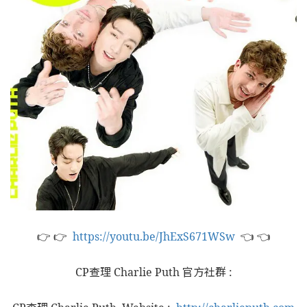
👉 👉
https://youtu.be/JhExS671WSw
👈 👈
CP查理 Charlie Puth 官方社群 :