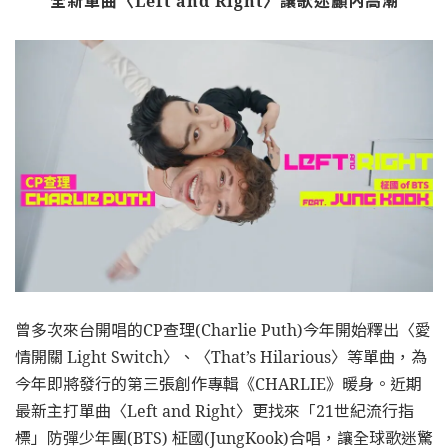
全新單曲〈Left and Right〉讓歌迷顱內高潮
曾多次來台開唱的CP查理(Charlie Puth)今年開始釋出〈愛
情開關 Light Switch〉、〈That’s Hilarious〉等單曲，為
今年即將發行的第三張創作專輯《CHARLIE》暖身。近期
最新主打單曲〈Left and Right〉更找來「21世紀流行指
標」防彈少年團(BTS) 柾國(JungKook)合唱，讓全球歌迷驚