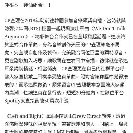
呼根本「神仙組合」！
CP查理在2018年時前往韓國參加音樂頒獎典禮，當時就與
防彈少年團(BTS) 柾國一起現場演出單曲〈We Don’t Talk
Anymore〉，精彩舞台合作就已在全球掀起話題。這次終
於正式合作單曲，身為音樂創作天王的CP查理絲毫不馬
虎，完全親自創作及製作，完美融合兩位巨星的獨特嗓音，
更在副歌加入巧思，讓歌聲在左右耳中穿插，彷彿就在歌迷
耳朵講悄悄話，相當俏皮！CP查理更在自己的社群平台呼
籲大家直接戴上耳機享受這首單曲，絕對會讓你腦中覺得癢
癢的！而歌迷照做後，頻頻留言CP查理根本意圖讓大家顱
內高潮！也讓這首在發行後，短短20分鐘內，在數位平台
Spotify就直接衝破50萬次串流！
〈Left and Right〉單曲MV則由Drew Kirsch執導，透過
充滿幽默趣味的視覺呈現，帶著歌迷和兩人一同踏上一場逃
離大腦的療癒奇幻之旅！MV上線時，因過多歌迷想第一時