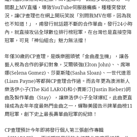
間跟上MV直播，導致YouTube伺服器癱瘓，種種突發狀
況，讓CP查理也在網上開玩笑說「別問我MV在哪，因為我
也不知道！」，甫發行就話題不斷的合作單曲，發行24小時
內，就直接攻佔全球數位排行榜冠軍，在台灣也是直接空降
冠軍，可見「神仙組合」魅力無法擋！
年僅30歲的CP查理，是娛樂圈頭號「金曲產生機」，讓各
藝人視為合作的夢幻對象，艾爾頓強(Elton John)、、席琳
娜(Selena Gomez)、莎夏斯隆(Sasha Sloan)、一世代連恩
(Liam Payne)等都與CP查理合作過。而去年更為澳洲新人
樂洛伊小子(The Kid LAROI)和小賈斯汀(Justin Bieber)詞
曲及製作單曲〈Stay〉，讓樂洛伊小子全球爆紅，此曲更直
接成為去年年度最熱門金曲之一，蟬聯美國告示牌單曲榜11
周冠軍，創下史上最長壽單曲冠軍的紀錄！
CP查理預計今年即將發行個人第三張創作專輯